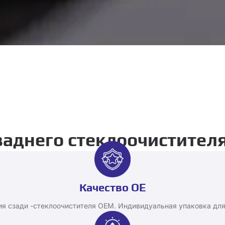
заднего стеклоочистител
Качество OE
ия сзади -стеклоочистителя OEM. Индивидуальная упаковка дл