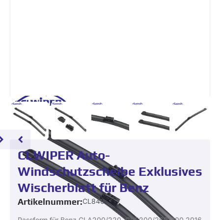
CLWIPER Auto-
Windschutzscheibe Exklusives
Wischerblatt für Benz
Artikelnummer:
CL840
Passform für Benz GLA200/220, GLC200/260/300.2016