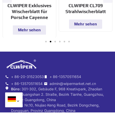
CLWIPER CL709
CLWIPER Exklusives
Strahlwischerblatt
Wischerblatt für
Porsche Cayenne
Mehr sehen
Mehr sehen
+ 86-20-31523053
+ 86-13570511654
+ 86-13570511654
admin@wipermarket.net.cn
Büro:
301-302, Gebäude F, 968 Kreativpark, Zhaolian
Zhiyi, Guangshan 2. Straße, Bezirk Tianhe, Guangzhou,
Provinz Guangdong, China
Fabrik:
Nr.10, Niujiao Keng Road, Bezirk Dongcheng,
Dongguan, Provinz Guangdong, China