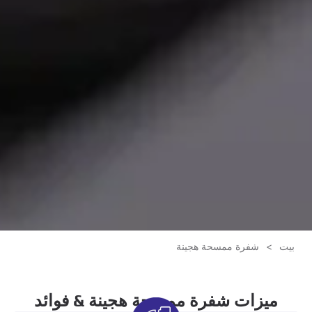
بيت
>
شفرة ممسحة هجينة
ميزات شفرة ممسحة هجينة & فوائد