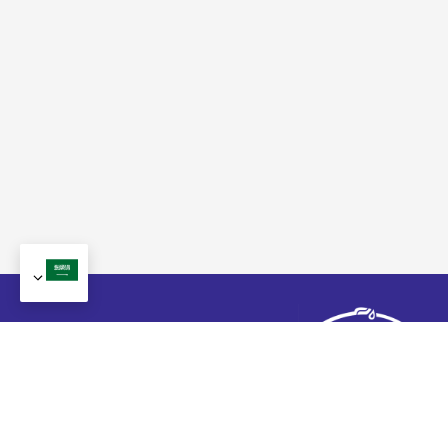
+ 86-13570511654
+ 86-20-31523053
admin@wipermarket.net.cn
+ 86-13570511654
مكتب:
301-302, مبنى ف, 968 حديقة الإبداع, زاوليان زيي, طريق
قوانغشان الثاني, منطقة تيانهي, قوانغتشو, مقاطعة غانج دونج,