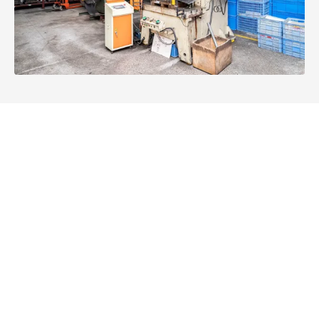
قدرات CLWIPER
0
+ جهاز كمبيوتر 
0
㎡
شخصى
مصنع
العائد الشهري
0
+
0
العاملين في المكتب
عمال الإنتاج
0
0
مندوبي بيع
ر&د الموظفين