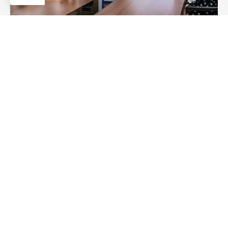
Vantagem no desenvolvimento de produtos
Nós nos destacamos no desenvolvimento de novos
estilos de limpadores adaptados aos acessórios
originais do braço do veículo, apresentando
5-10
novos
designs anualmente para atender às crescentes
demandas do mercado.