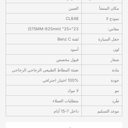
مكان المنشأ
الصين
نموذج لا
CL848
مقاس:
23"+25" (575MM-625mm)
جعل السيارة
لفئة Benz C
لون
أسود
شعار
قبول مخصص
مادة
تعبئة المطاط الطبيعي الزجاجي الزجاجي
جودة
100% اختبار احترافي
مو
لا موك
طَرد
متطلبات العملاء
موعد التسليم
داخل 7-15 أيام