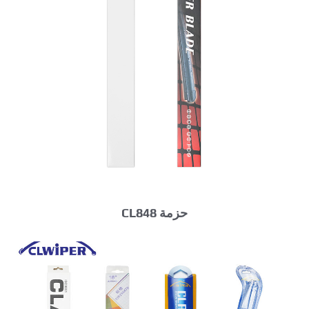
حزمة CL848