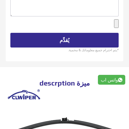
يُقدِّم
*يتم احترام جميع معلوماتك & محمية.
واتس اب
ميزة descrption