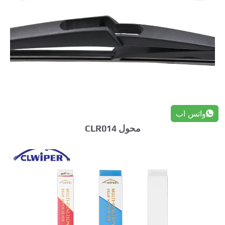
واتس اب
محول CLR014