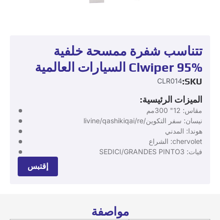
تتناسب شفرة ممسحة خلفية
Clwiper 95% السيارات العالمية
SKU:
CLR014
الميزات الرئيسية:
مقاس: 12" 300مم
نيسان: سفر التكوين/livine/qashikiqai/re
هوندا: المدني
chervolet: الشراع
فيات: SEDICI/GRANDES PINTO3
إقتبس
مواصفة