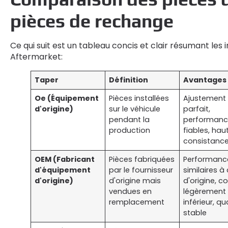
pièces de rechange
Ce qui suit est un tableau concis et clair résumant l
Aftermarket:
Taper
Définition
Avantages
Oe (Équipement
Pièces installées
Ajustement
d'origine)
sur le véhicule
parfait,
pendant la
performanc
production
fiables, hau
consistanc
OEM (Fabricant
Pièces fabriquées
Performanc
d'équipement
par le fournisseur
similaires à 
d'origine)
d'origine mais
d'origine, c
vendues en
légèrement
remplacement
inférieur, qu
stable