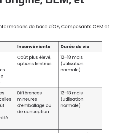
es informations de base d'OE, Composants OEM et
Inconvénients
Durée de vie
Coût plus élevé,
12–18 mois
options limitées
(utilisation
es
normale)
te
e
es
Différences
12–18 mois
celles
mineures
(utilisation
oût
d’emballage ou
normale)
de conception
alité