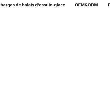
harges de balais d'essuie-glace
OEM&ODM
F