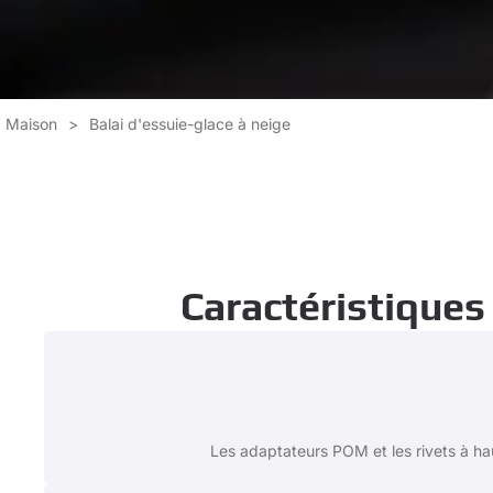
Maison
>
Balai d'essuie-glace à neige
Caractéristiques
Les adaptateurs POM et les rivets à hau