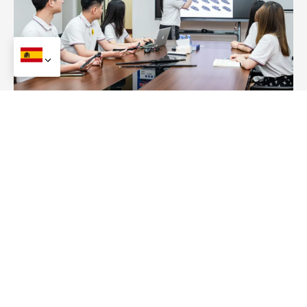
Ventaja del desarrollo de productos
Nos destacamos en el desarrollo de nuevos estilos de
limpiaparabrisas adaptados a los accesorios originales
del brazo del vehículo., presentando
5-10
Nuevos
diseños anualmente para satisfacer las demandas
cambiantes del mercado..