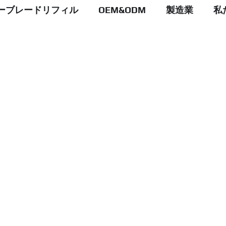
ーブレードリフィル
OEM&ODM
製造業
私