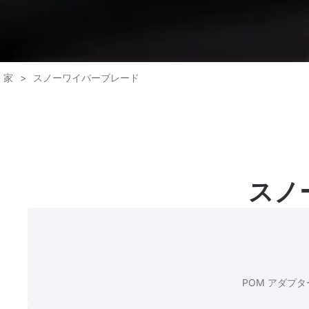
家
>
スノーワイパーブレード
スノ
POM アダプ