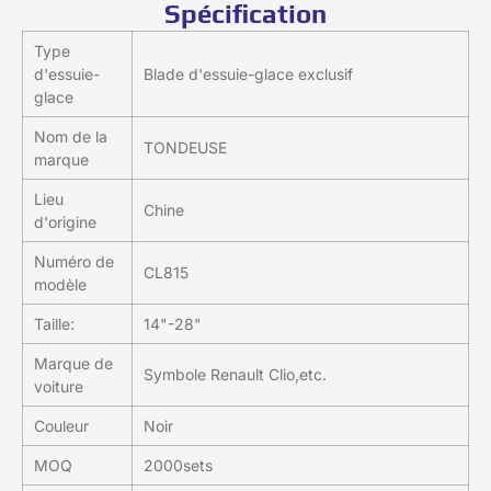
Spécification
Type
d'essuie-
Blade d'essuie-glace exclusif
glace
Nom de la
TONDEUSE
marque
Lieu
Chine
d'origine
Numéro de
CL815
modèle
Taille:
14"-28"
Marque de
Symbole Renault Clio,etc.
voiture
Couleur
Noir
MOQ
2000sets