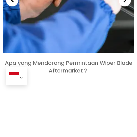
Apa yang Mendorong Permintaan Wiper Blade
Aftermarket？
+ 86-20-31523053
+ 86-13570511654