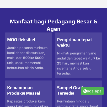
Manfaat bagi Pedagang Besar &
Agen
MOQ fleksibel
Pengiriman tepat
waktu
Jumlah pesanan minimum
kami dapat disesuaikan,
Nikmati pengiriman yang
mulai dari
500 ke 5000
andal dan tepat waktu
7 ke
unit, untuk memenuhi
25
hari, memastikan
kebutuhan bisnis Anda.
inventaris Anda selalu
tersedia.
Kemampuan
Sampel Gratis
ada apa
Produksi Massal
Tersedia
Kapasitas produksi kami
Permintaan hingga 3
yang kuat memungkinkan
sampel gratis, yang dapat