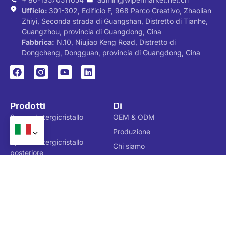
Ufficio:
301-302, Edificio F, 968 Parco Creativo, Zhaolian
Zhiyi, Seconda strada di Guangshan, Distretto di Tianhe,
Guangzhou, provincia di Guangdong, Cina
Fabbrica:
N.10, Niujiao Keng Road, Distretto di
Dongcheng, Dongguan, provincia di Guangdong, Cina
Prodotti
Di
Spazzola tergicristallo
OEM & ODM
anteriore
Produzione
Spazzola tergicristallo
Chi siamo
posteriore
Blog
Lama tergicristallo
Contattaci
Autobus & Blade del
politica sulla riservatezza
tergicristallo per camion
Spazzole tergicristallo
convenzionali