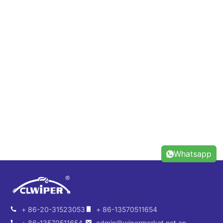
Whatsapp
+ 86-20-31523053
+ 86-13570511654
+ 86-13570511654
admin@wipermarket.net.cn