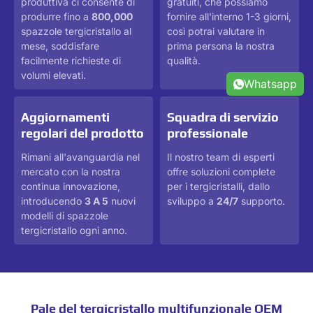
produttiva ci consente di
gratuiti, che possiamo
produrre fino a
800,000
fornire all'interno 1-3 giorni,
spazzole tergicristallo al
così potrai valutare in
mese, soddisfare
prima persona la nostra
facilmente richieste di
qualità.
volumi elevati.
Whatsapp
Aggiornamenti
Squadra di servizio
regolari del prodotto
professionale
Rimani all'avanguardia nel
Il nostro team di esperti
mercato con la nostra
offre soluzioni complete
continua innovazione,
per i tergicristalli, dallo
introducendo
3 A 5
nuovi
sviluppo a
24/7
supporto.
modelli di spazzole
tergicristallo ogni anno.
Pale del tergicristallo multifunzionale OEM