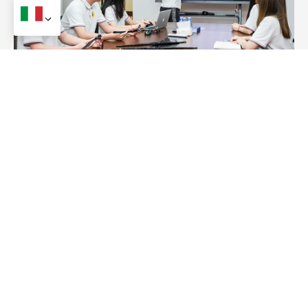
Vantaggio nello sviluppo del prodotto
Eccelliamo nello sviluppo di nuovi stili di tergicristalli su
misura per i raccordi originali dei bracci dei veicoli,
introducendo
5-10
nuovi progetti ogni anno per
soddisfare le richieste del mercato in continua
evoluzione.