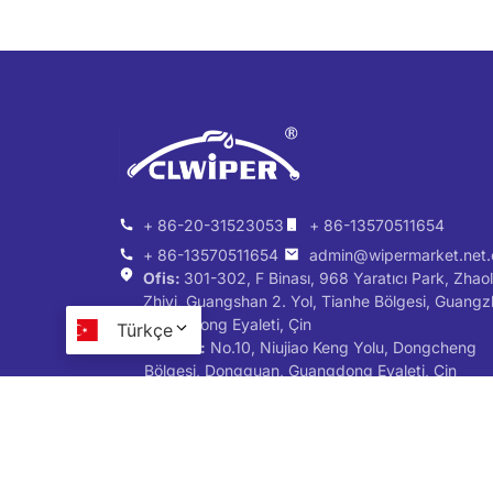
+ 86-20-31523053
+ 86-13570511654
+ 86-13570511654
admin@wipermarket.net.
Ofis:
301-302, F Binası, 968 Yaratıcı Park, Zhaol
Zhiyi, Guangshan 2. Yol, Tianhe Bölgesi, Guangz
Guangdong Eyaleti, Çin
Türkçe
Fabrika:
No.10, Niujiao Keng Yolu, Dongcheng
Bölgesi, Dongguan, Guangdong Eyaleti, Çin