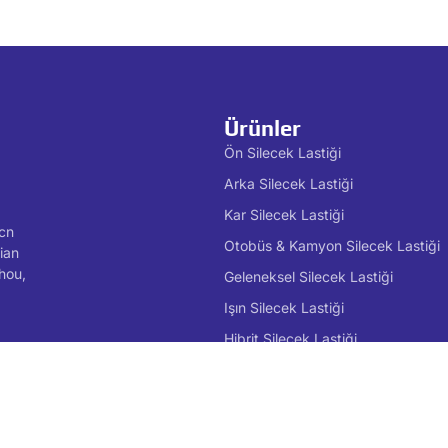
Ürünler
Ön Silecek Lastiği
Arka Silecek Lastiği
Kar Silecek Lastiği
cn
Otobüs & Kamyon Silecek Lastiği
ian
hou,
Geleneksel Silecek Lastiği
Işın Silecek Lastiği
Hibrit Silecek Lastiği
Özel Silecek Lastiği
Çok Fonksiyonlu Silecek Lastiği
Silecek Lastiği Yedekleri