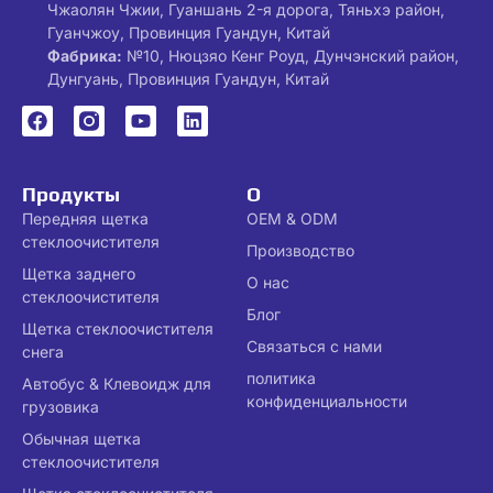
Чжаолян Чжии, Гуаншань 2-я дорога, Тяньхэ район,
Гуанчжоу, Провинция Гуандун, Китай
Фабрика:
№10, Нюцзяо Кенг Роуд, Дунчэнский район,
Дунгуань, Провинция Гуандун, Китай
Продукты
О
Передняя щетка
OEM & ODM
стеклоочистителя
Производство
Щетка заднего
О нас
стеклоочистителя
Блог
Щетка стеклоочистителя
Связаться с нами
снега
политика
Автобус & Клевоидж для
конфиденциальности
грузовика
Обычная щетка
стеклоочистителя