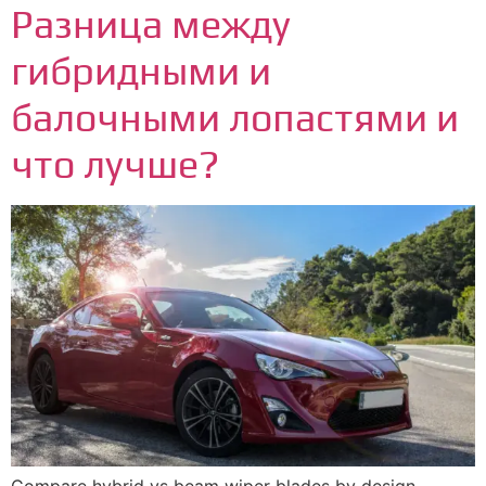
Разница между
гибридными и
балочными лопастями и
что лучше?
Compare hybrid vs beam wiper blades by design
,