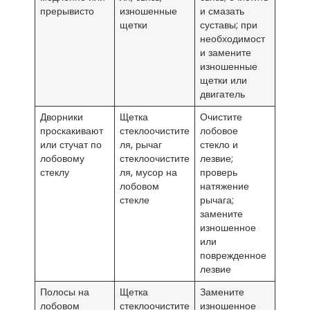
прерывисто
изношенные
и смазать
щетки
суставы; при
необходимост
и замените
изношенные
щетки или
двигатель
Дворники
Щетка
Очистите
проскакивают
стеклоочистите
лобовое
или стучат по
ля, рычаг
стекло и
лобовому
стеклоочистите
лезвие;
стеклу
ля, мусор на
проверь
лобовом
натяжение
стекле
рычага;
замените
изношенное
или
поврежденное
лезвие
Полосы на
Щетка
Замените
лобовом
стеклоочистите
изношенное