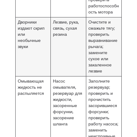
работоспособн
ость мотора
Дворники
Лезвие, рука,
Очистите и
издают скрип
связь, сухая
смажьте тягу;
или
резина
проверить
необычные
выравнивание
звуки
рычага;
замените
сухое или
закаленное
лезвие
Омывающая
Насос
Заполните
жидкость не
омывателя,
резервуар;
распыляется
резервуар для
проверить и
жидкости,
прочистить
засоренные
засорившиеся
форсунки,
форсунки;
засорение
проверить
шланга
работу насоса;
заменить
неисправные