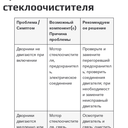
стеклоочистителя
Проблема /
Возможный
Рекомендуем
Симптом
компонент(с)
ое решение
Причина
проблемы
Дворники не
Мотор
Проверьте и
двигаются при
стеклоочистите
замените
включении
ля,
перегоревший
предохранител
предохранител
ь,
ь; проверить
электрическое
соединения
соединение
двигателя; при
необходимост
и замените
неисправный
двигатель
Дворники
Мотор
Осмотрите
двигаются
стеклоочистите
двигатель и
медленно или
ля, связь,
связь; очистить