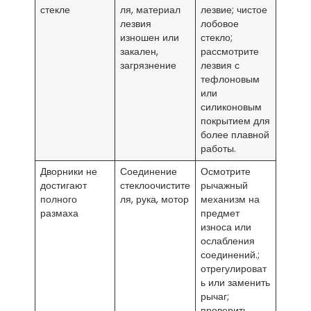
стекле
ля, материал
лезвие; чистое
лезвия
лобовое
изношен или
стекло;
закален,
рассмотрите
загрязнение
лезвия с
тефлоновым
или
силиконовым
покрытием для
более плавной
работы.
Дворники не
Соединение
Осмотрите
достигают
стеклоочистите
рычажный
полного
ля, рука, мотор
механизм на
размаха
предмет
износа или
ослабления
соединений.;
отрегулироват
ь или заменить
рычаг;
проверить