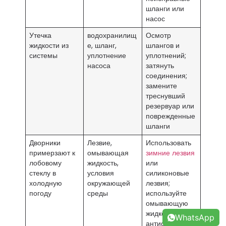
шланги или
насос
Утечка
водохранилищ
Осмотр
жидкости из
е, шланг,
шлангов и
системы
уплотнение
уплотнений;
насоса
затянуть
соединения;
замените
треснувший
резервуар или
поврежденные
шланги
Дворники
Лезвие,
Использовать
примерзают к
омывающая
зимние лезвия
лобовому
жидкость,
или
стеклу в
условия
силиконовые
холодную
окружающей
лезвия;
погоду
среды
используйте
омывающую
жидкость с
WhatsApp
антифризом;