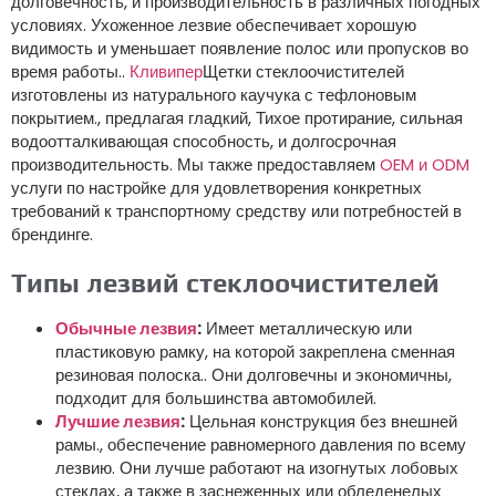
долговечность, и производительность в различных погодных
условиях. Ухоженное лезвие обеспечивает хорошую
видимость и уменьшает появление полос или пропусков во
время работы..
Кливипер
Щетки стеклоочистителей
изготовлены из натурального каучука с тефлоновым
покрытием., предлагая гладкий, Тихое протирание, сильная
водоотталкивающая способность, и долгосрочная
производительность. Мы также предоставляем
OEM и ODM
услуги по настройке для удовлетворения конкретных
требований к транспортному средству или потребностей в
брендинге.
Типы лезвий стеклоочистителей
Обычные лезвия
:
Имеет металлическую или
пластиковую рамку, на которой закреплена сменная
резиновая полоска.. Они долговечны и экономичны,
подходит для большинства автомобилей.
Лучшие лезвия
:
Цельная конструкция без внешней
рамы., обеспечение равномерного давления по всему
лезвию. Они лучше работают на изогнутых лобовых
стеклах, а также в заснеженных или обледенелых