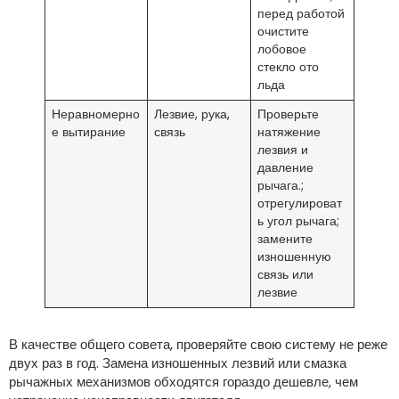
перед работой
очистите
лобовое
стекло ото
льда
Неравномерно
Лезвие, рука,
Проверьте
е вытирание
связь
натяжение
лезвия и
давление
рычага.;
отрегулироват
ь угол рычага;
замените
изношенную
связь или
лезвие
В качестве общего совета, проверяйте свою систему не реже
двух раз в год. Замена изношенных лезвий или смазка
рычажных механизмов обходятся гораздо дешевле, чем