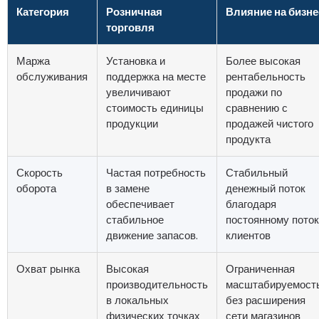
Категория
Розничная
Влияние на бизне
торговля
Маржа
Установка и
Более высокая
обслуживания
поддержка на месте
рентабельность
увеличивают
продажи по
стоимость единицы
сравнению с
продукции
продажей чистого
продукта
Скорость
Частая потребность
Стабильный
оборота
в замене
денежный поток
обеспечивает
благодаря
стабильное
постоянному пото
движение запасов.
клиентов
Охват рынка
Высокая
Ограниченная
производительность
масштабируемост
в локальных
без расширения
физических точках
сети магазинов