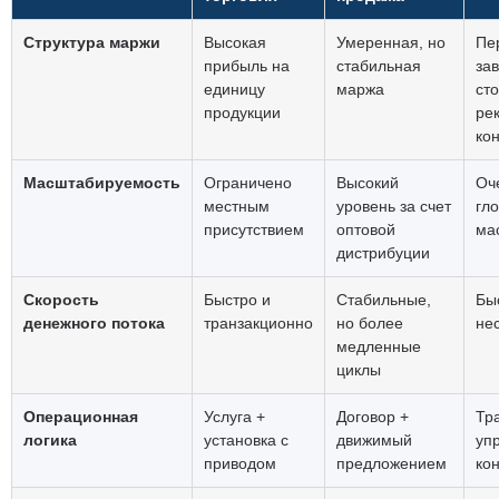
Структура маржи
Высокая
Умеренная, но
Пе
прибыль на
стабильная
за
единицу
маржа
ст
продукции
ре
ко
Масштабируемость
Ограничено
Высокий
Оч
местным
уровень за счет
гл
присутствием
оптовой
ма
дистрибуции
Скорость
Быстро и
Стабильные,
Бы
денежного потока
транзакционно
но более
не
медленные
циклы
Операционная
Услуга +
Договор +
Тр
логика
установка с
движимый
уп
приводом
предложением
ко