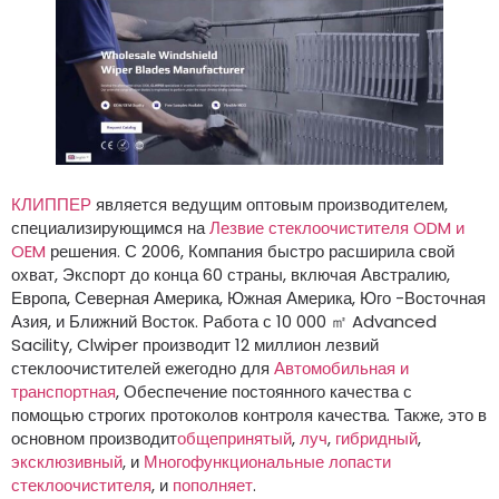
КЛИППЕР
является ведущим оптовым производителем,
специализирующимся на
Лезвие стеклоочистителя ODM и
OEM
решения. С 2006, Компания быстро расширила свой
охват, Экспорт до конца 60 страны, включая Австралию,
Европа, Северная Америка, Южная Америка, Юго -Восточная
Азия, и Ближний Восток. Работа с 10 000 ㎡ Advanced
Sacility, Clwiper производит 12 миллион лезвий
стеклоочистителей ежегодно для
Автомобильная и
транспортная
, Обеспечение постоянного качества с
помощью строгих протоколов контроля качества. Также, это в
основном производит
общепринятый
,
луч
,
гибридный
,
эксклюзивный
, и
Многофункциональные лопасти
стеклоочистителя
, и
пополняет
.