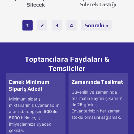
Silecek Lastiği
Silecek
1
2
3
4
Sonraki »
Toptancılara Faydaları &
Temsilciler
Esnek Minimum
Zamanında Teslimat
Sipariş Adedi
Güvenilir ve zamanında
teslimatın keyfini çıkarın
7
Minimum sipariş
ile 25
günler,
miktarlarımız uyarlanabilir,
Envanterinizin her zaman
arasında değişen
500 ile
stoklu olmasını sağlamak.
5000
birimler, iş
ihtiyaçlarınıza uyacak
şekilde.