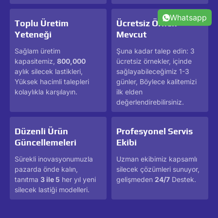
Whatsapp
Toplu Üretim
Ücretsiz Örnek
Yeteneği
Mevcut
Sağlam üretim
Şuna kadar talep edin: 3
kapasitemiz,
800,000
ücretsiz örnekler, içinde
aylık silecek lastikleri,
sağlayabileceğimiz 1-3
Yüksek hacimli talepleri
günler, Böylece kalitemizi
kolaylıkla karşılayın.
ilk elden
değerlendirebilirsiniz.
Düzenli Ürün
Profesyonel Servis
Güncellemeleri
Ekibi
Sürekli inovasyonumuzla
Uzman ekibimiz kapsamlı
pazarda önde kalın,
silecek çözümleri sunuyor,
tanıtma
3 ile 5
her yıl yeni
gelişmeden
24/7
Destek.
silecek lastiği modelleri.