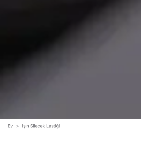
Ev
>
Işın Silecek Lastiği