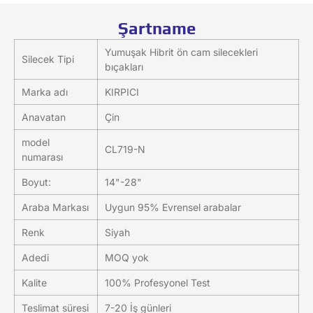
Şartname
Yumuşak Hibrit ön cam silecekleri
Silecek Tipi
bıçakları
Marka adı
KIRPICI
Anavatan
Çin
model
CL719-N
numarası
Boyut:
14"-28"
Araba Markası
Uygun 95% Evrensel arabalar
Renk
Siyah
Adedi
MOQ yok
Kalite
100% Profesyonel Test
Teslimat süresi
7-20 İş günleri