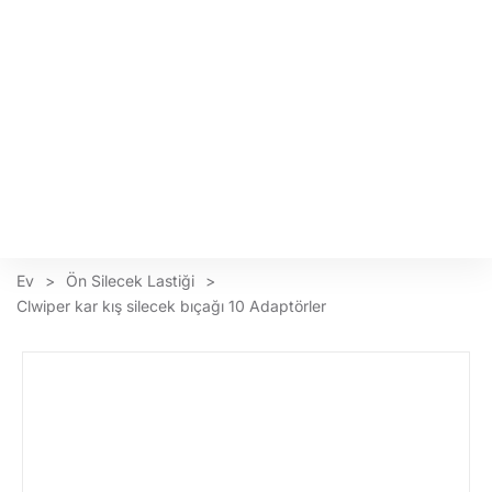
Ev
>
Ön Silecek Lastiği
>
Clwiper kar kış silecek bıçağı 10 Adaptörler