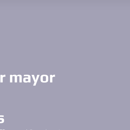
or mayor
s