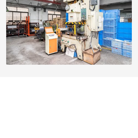
CLWIPERの機能
0
+ 個
0
㎡
月収量
工場
0
+
0
オフィスワーカー
生産労働者