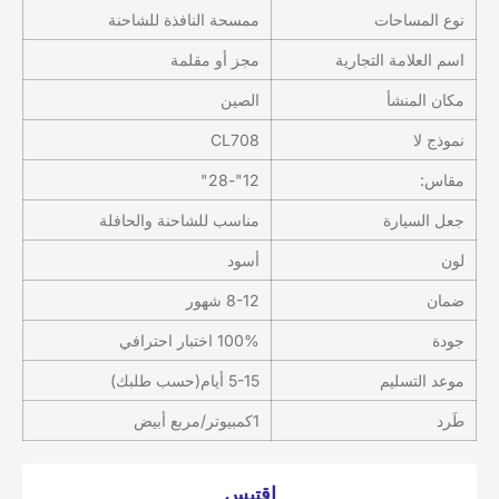
نوع المساحات
ممسحة النافذة للشاحنة
اسم العلامة التجارية
مجز أو مقلمة
مكان المنشأ
الصين
نموذج لا
CL708
مقاس:
12"-28"
جعل السيارة
مناسب للشاحنة والحافلة
لون
أسود
ضمان
8-12 شهور
جودة
100% اختبار احترافي
موعد التسليم
5-15 أيام(حسب طلبك)
طَرد
1كمبيوتر/مربع أبيض
إقتبس