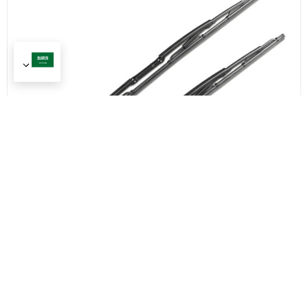
CLWIPER مناسب لشفرة الممسحة الحصرية BMW
E39
عرض المزيد