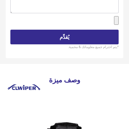
يُقدِّم
*يتم احترام جميع معلوماتك & محمية.
وصف ميزة