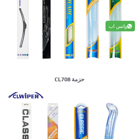
واتس اب
حزمة CL708