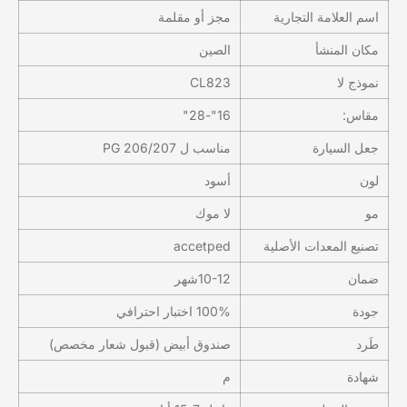
اسم العلامة التجارية
مجز أو مقلمة
مكان المنشأ
الصين
نموذج لا
CL823
مقاس:
16"-28"
جعل السيارة
مناسب ل PG 206/207
لون
أسود
مو
لا موك
تصنيع المعدات الأصلية
accetped
ضمان
10-12شهر
جودة
100% اختبار احترافي
طَرد
صندوق أبيض (قبول شعار مخصص)
شهادة
م