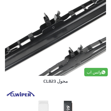
واتس اب
محول CL823