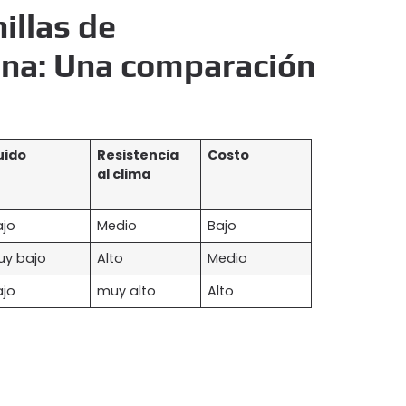
hillas de
cona: Una comparación
uido
Resistencia
Costo
al clima
ajo
Medio
Bajo
uy bajo
Alto
Medio
ajo
muy alto
Alto