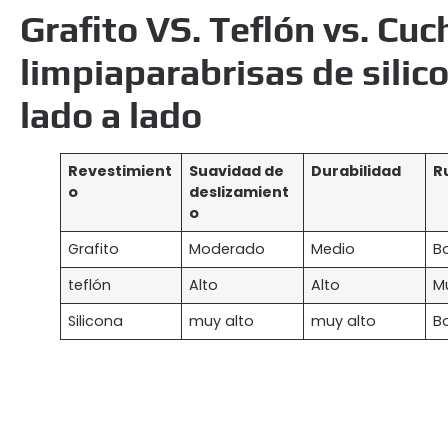
Grafito VS. Teflón vs. Cuc
limpiaparabrisas de sili
lado a lado
Revestimient
Suavidad de
Durabilidad
R
o
deslizamient
o
Grafito
Moderado
Medio
B
teflón
Alto
Alto
M
Silicona
muy alto
muy alto
B