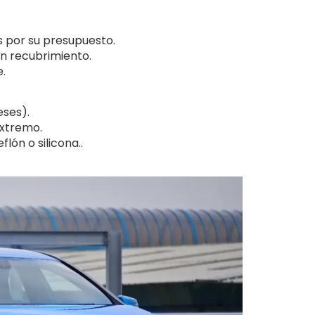
 por su presupuesto.
in recubrimiento.
.
ses).
extremo.
lón o silicona..