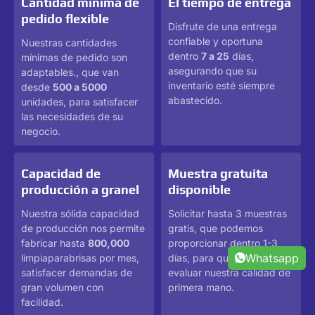
Cantidad mínima de
El tiempo de entrega
pedido flexible
Disfrute de una entrega
confiable y oportuna
Nuestras cantidades
dentro
7 a 25
días,
mínimas de pedido son
asegurando que su
adaptables., que van
inventario esté siempre
desde
500 a 5000
abastecido.
unidades, para satisfacer
las necesidades de su
negocio.
Capacidad de
Muestra gratuita
producción a granel
disponible
Nuestra sólida capacidad
Solicitar hasta 3 muestras
de producción nos permite
gratis, que podemos
fabricar hasta
800,000
proporcionar dentro 1-3
Whatsapp
limpiaparabrisas por mes,
días, para que puedas
satisfacer demandas de
evaluar nuestra calidad de
gran volumen con
primera mano.
facilidad.