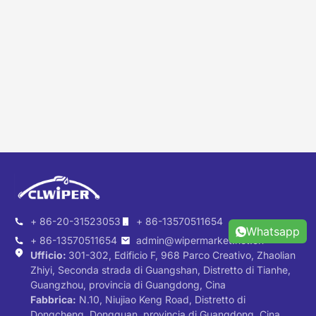
+ 86-20-31523053
+ 86-13570511654
Whatsapp
+ 86-13570511654
admin@wipermarket.net.cn
Ufficio:
301-302, Edificio F, 968 Parco Creativo, Zhaolian
Zhiyi, Seconda strada di Guangshan, Distretto di Tianhe,
Guangzhou, provincia di Guangdong, Cina
Fabbrica:
N.10, Niujiao Keng Road, Distretto di
Dongcheng, Dongguan, provincia di Guangdong, Cina