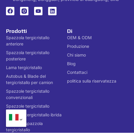
Prodotti
Di
Spazzola tergicristallo
OEM & ODM
anteriore
Produzione
Spazzola tergicristallo
Chi siamo
posteriore
Blog
Lama tergicristallo
Contattaci
Autobus & Blade del
politica sulla riservatezza
tergicristallo per camion
Spazzole tergicristallo
convenzionali
Spazzole tergicristallo
Spazzola tergicristallo ibrida
Esclusiva spazzola
tergicristallo