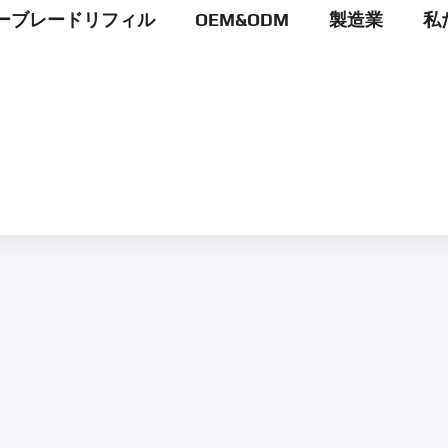
ーブレードリフィル
OEM&ODM
製造業
私