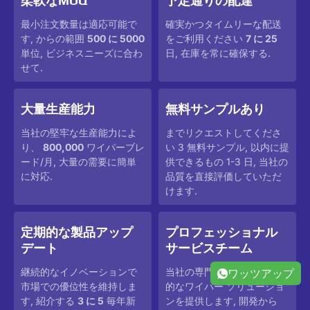
柔軟なMOQ
予定通りの配達
最小注文数量は適応可能で
確実かつタイムリーな配送
す, からの範囲
500 に 5000
をご利用ください
7 に 25
単位, ビジネスニーズに合わ
日, 在庫を常に確保する.
せて.
大量生産能力
無料サンプルあり
当社の堅牢な生産能力によ
までリクエストしてくださ
り、
800,000
ワイパーブレ
い 3 無料サンプル, 以内に提
ード/月, 大量の需要に簡単
供できるもの 1-3 日, 当社の
に対応.
品質を直接評価していただ
けます.
定期的な製品アップ
プロフェッショナル
デート
サービスチーム
継続的なイノベーションで
当社の専門家チームは包括
ワッツアップ
市場での優位性を維持しま
的なワイパー ソリューショ
す, 紹介する
3 に 5
毎年新
ンを提供します, 開発から