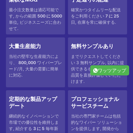
最小注文数量は適応可能で
確実かつタイムリーな配送
す, からの範囲
500 に 5000
をご利用ください
7 に 25
単位, ビジネスニーズに合わ
日, 在庫を常に確保する.
せて.
大量生産能力
無料サンプルあり
当社の堅牢な生産能力によ
までリクエストしてくださ
り、
800,000
ワイパーブレ
い 3 無料サンプル, 以内に提
ード/月, 大量の需要に簡単
供できるもの 1-3 日, 当社の
ワッツアップ
に対応.
品質を直接評価していただ
けます.
定期的な製品アップ
プロフェッショナル
デート
サービスチーム
継続的なイノベーションで
当社の専門家チームは包括
市場での優位性を維持しま
的なワイパー ソリューショ
す, 紹介する
3 に 5
毎年新
ンを提供します, 開発から