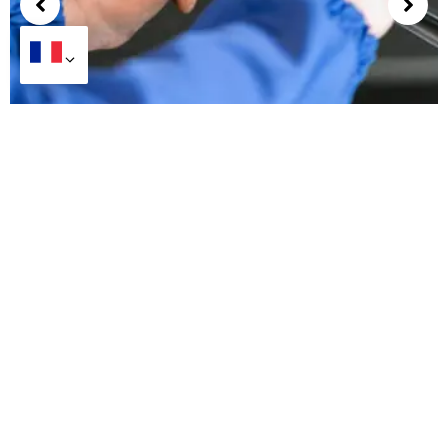
Qu'est-ce qui stimule la demande de balais
d'essuie-glace sur le marché secondaire ?
+ 86-20-31523053
+ 86-13570511654