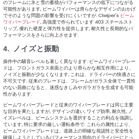
のフレームに氷と雪の蓄積がパフォーマンスの低下につながる
可能性があります, ビームワイパーは滑らかなデザインのおかげ
でそのような問題の影響を受けにくいですが. Clwiper's
ビーム
ワイパーブレード
, 高強度で作られています 403 スチールスト
リップ, 優れた硬度と弾力性を提供します, 耐久性と長期的なパ
フォーマンスをさらに向上させます.
4.
ノイズと振動
操作中の騒音レベルも著しく異なります. ビームワイパーブレー
ドは、フロントガラス表面とのより滑らかな相互作用により、
ノイズと振動が少なくなります, これは、ドライバーの快適さに
不可欠です. 従来のブレードは、フレームがガラス全体で一貫性
のない屈曲になると、迷惑なきしみやガラガラを生成する可能
性があります.
ビームワイパーブレードと従来のワイパーブレードは同じ主要
な目的を果たしますが, デザインの違い, ワイプ効率, 耐久性, ノ
イズレベルは、ビームシステムを選択することの利点を強調し
ています, 特に要求の厳しい運転条件で. これらの属性により、
ビームワイパーブレードは、道路上の明確な視認性と安全性を
確保しようとしているパフォーマンス指向のドライバーにとっ