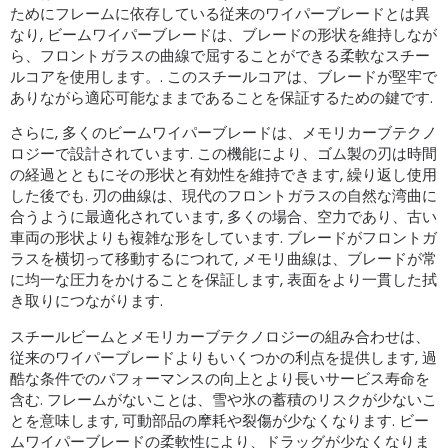
ためにフレームに依存している従来のワイパーブレードとは異
なり, ビームワイパーブレードは、ブレードの形状を維持しなが
ら、フロントガラスの曲線で屈することができる柔軟なスチー
ルコアを使用します。. このスチールコアは、ブレードが堅牢で
ありながら適応可能なままであることを保証するための鍵です.
さらに, 多くのビームワイパーブレードは、メモリカーブテクノ
ロジーで設計されています. この機能により、ゴム製の刃は時間
の経過とともにその形状と有効性を維持できます, 繰り返し使用
した後でも. 刃の曲線は、現代のフロントガラスの自然な湾曲に
合うように最適化されています, 多くの場合、空力であり、古い
車両の形状よりも複雑な形をしています. ブレードがフロントガ
ラスを横切って移動するにつれて, メモリ曲線は、ブレードが常
に均一な圧力をかけることを保証します, 表面をより一貫した拭
き取りにつながります.
スチールビームとメモリカーブテクノロジーの組み合わせは、
従来のワイパーブレードよりもいくつかの利点を提供します, 過
酷な条件でのパフォーマンスの向上とより長いサービス寿命を
含む. フレームがないことは、雪や氷の蓄積のリスクが少ないこ
とを意味します, 可動部品の摩耗や裂傷が少なくなります. ビー
ムワイパーブレードの柔軟性により、ドラッグが少なくなりま