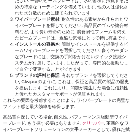
ださい. 一部のビームブレードは、氷の蓄積に抵抗するた
めの特別なコーティングを備えています, 他の人は強化さ
れた水分散のために建てられています.
ワイパーブレード素材
: 耐久性のある素材から作られたワ
イパーブレードを探してください, 高品質のゴムや複合材
料など, より長い寿命のために. 腐食耐性フレームを備え
たビームブレードは、過酷な気候にとって特に有益です.
インストールの容易さ
: 簡単なインストールを提供するビ
ームワイパーブレードを選択してください. 多くのモダン
なブレードには、交換の手間をかけないクイック接続シ
ステムが付属しています, したがって、専門的な援助なし
で自分で変更することができます.
ブランドの評判と保証
: 有名なブランドを選択してくださ
い, Clwiperのように, これは、保証と高品質の製品の歴史
を提供します. これにより、問題が発生した場合に信頼性
と優れたカスタマーサポートが保証されます.
これらの要因を考慮することにより, ワイパーブレードの完璧な
フィット感と最大効率を確保します.
高品質を探している場合, 耐久性, パフォーマンス駆動型ワイパ
ーブレード, もう探す必要はありません
クリッパー
. 革新的なワ
イパーブレードソリューションの大手メーカーとして, 優れた拭