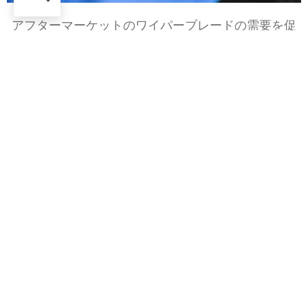
アフターマーケットのワイパーブレードの需要を促
進するものは何ですか?
+ 86-20-31523053
+ 86-13570511654
+ 86-13570511654
admin@wipermarket.net.cn
オフィス:
301-302, F棟, 968 クリエイティブパーク, ジャオ
リアン・ジーイー, 広山二路, 天河区, 広州, 広東省, 中国
工場:
No.10, 牛角坑路, 東城区, 東莞, 広東省, 中国