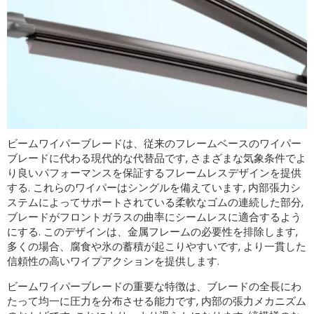
ビームワイパーブレードは、従来のフレームベースのワイパー
ブレードに代わる現代的な代替品です, さまざまな気象条件でよ
り良いパフォーマンスを保証するフレームレスデザインを提供
する. これらのワイパーはシングルを備えています, 内部張力シ
ステムによってサポートされている柔軟なゴムの連続した部分,
ブレードがフロントガラスの曲率にシームレスに適合するよう
にする. このデザインは、金属フレームの必要性を排除します,
多くの場合、腐食や氷の蓄積が起こりやすいです, より一貫した
信頼性の高いワイプアクションを提供します.
ビームワイパーブレードの重要な特徴は、ブレードの全長にわ
たって均一に圧力を分布させる能力です, 内部の張力メカニズム