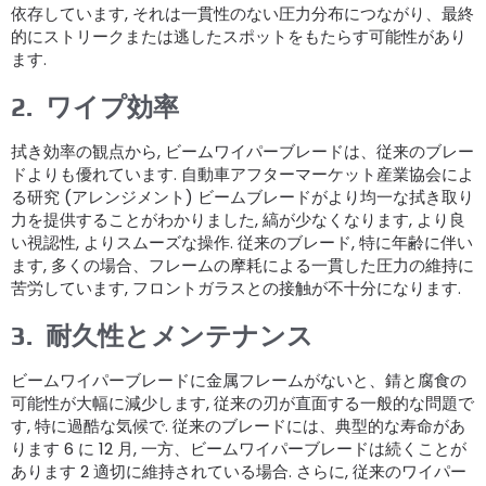
依存しています, それは一貫性のない圧力分布につながり、最終
的にストリークまたは逃したスポットをもたらす可能性があり
ます.
2.
ワイプ効率
拭き効率の観点から, ビームワイパーブレードは、従来のブレー
ドよりも優れています. 自動車アフターマーケット産業協会によ
る研究 (アレンジメント) ビームブレードがより均一な拭き取り
力を提供することがわかりました, 縞が少なくなります, より良
い視認性, よりスムーズな操作. 従来のブレード, 特に年齢に伴い
ます, 多くの場合、フレームの摩耗による一貫した圧力の維持に
苦労しています, フロントガラスとの接触が不十分になります.
3.
耐久性とメンテナンス
ビームワイパーブレードに金属フレームがないと、錆と腐食の
可能性が大幅に減少します, 従来の刃が直面する一般的な問題で
す, 特に過酷な気候で. 従来のブレードには、典型的な寿命があ
ります 6 に 12 月, 一方、ビームワイパーブレードは続くことが
あります 2 適切に維持されている場合. さらに, 従来のワイパー