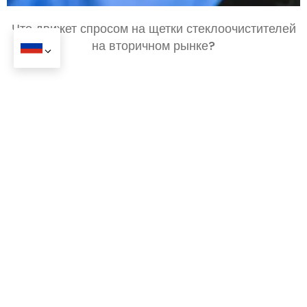
Что движет спросом на щетки стеклоочистителей
на вторичном рынке?
+ 86-20-31523053
+ 86-13570511654
+ 86-13570511654
admin@wipermarket.net.cn
Офис:
301-302, Корпус F, 968 Креативный парк,
Чжаолян Чжии, Гуаншань 2-я дорога, Тяньхэ район,
Гуанчжоу, Провинция Гуандун, Китай
Фабрика:
№10, Нюцзяо Кенг Роуд, Дунчэнский район,
Дунгуань, Провинция Гуандун, Китай