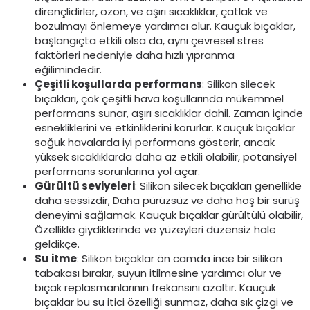
dirençlidirler, ozon, ve aşırı sıcaklıklar, çatlak ve
bozulmayı önlemeye yardımcı olur. Kauçuk bıçaklar,
başlangıçta etkili olsa da, aynı çevresel stres
faktörleri nedeniyle daha hızlı yıpranma
eğilimindedir.
Çeşitli koşullarda performans
: Silikon silecek
bıçakları, çok çeşitli hava koşullarında mükemmel
performans sunar, aşırı sıcaklıklar dahil. Zaman içinde
esnekliklerini ve etkinliklerini korurlar. Kauçuk bıçaklar
soğuk havalarda iyi performans gösterir, ancak
yüksek sıcaklıklarda daha az etkili olabilir, potansiyel
performans sorunlarına yol açar.
Gürültü seviyeleri
: Silikon silecek bıçakları genellikle
daha sessizdir, Daha pürüzsüz ve daha hoş bir sürüş
deneyimi sağlamak. Kauçuk bıçaklar gürültülü olabilir,
Özellikle giydiklerinde ve yüzeyleri düzensiz hale
geldikçe.
Su itme
: Silikon bıçaklar ön camda ince bir silikon
tabakası bırakır, suyun itilmesine yardımcı olur ve
bıçak replasmanlarının frekansını azaltır. Kauçuk
bıçaklar bu su itici özelliği sunmaz, daha sık çizgi ve