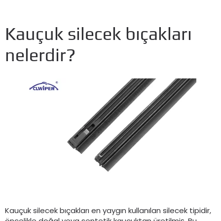
Kauçuk silecek bıçakları
nelerdir?
Kauçuk silecek bıçakları en yaygın kullanılan silecek tipidir,
öncelikle doğal veya sentetik kauçuktan üretilmiş. Bu