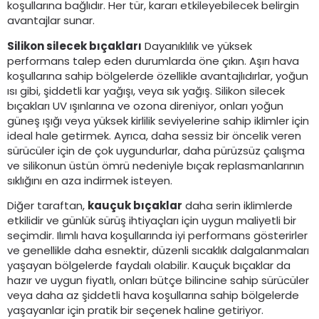
koşullarına bağlıdır. Her tür, kararı etkileyebilecek belirgin
avantajlar sunar.
Silikon silecek bıçakları
Dayanıklılık ve yüksek
performans talep eden durumlarda öne çıkın. Aşırı hava
koşullarına sahip bölgelerde özellikle avantajlıdırlar, yoğun
ısı gibi, şiddetli kar yağışı, veya sık yağış. Silikon silecek
bıçakları UV ışınlarına ve ozona direniyor, onları yoğun
güneş ışığı veya yüksek kirlilik seviyelerine sahip iklimler için
ideal hale getirmek. Ayrıca, daha sessiz bir öncelik veren
sürücüler için de çok uygundurlar, daha pürüzsüz çalışma
ve silikonun üstün ömrü nedeniyle bıçak replasmanlarının
sıklığını en aza indirmek isteyen.
Diğer taraftan,
kauçuk bıçaklar
daha serin iklimlerde
etkilidir ve günlük sürüş ihtiyaçları için uygun maliyetli bir
seçimdir. Ilımlı hava koşullarında iyi performans gösterirler
ve genellikle daha esnektir, düzenli sıcaklık dalgalanmaları
yaşayan bölgelerde faydalı olabilir. Kauçuk bıçaklar da
hazır ve uygun fiyatlı, onları bütçe bilincine sahip sürücüler
veya daha az şiddetli hava koşullarına sahip bölgelerde
yaşayanlar için pratik bir seçenek haline getiriyor.