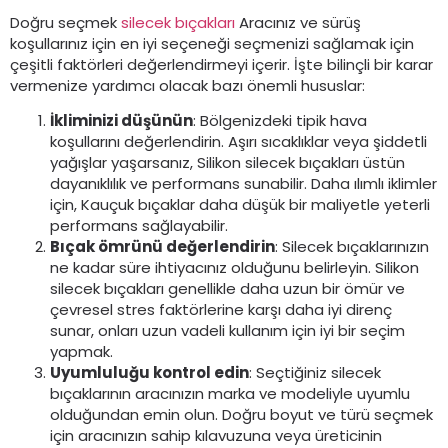
Doğru seçmek
silecek bıçakları
Aracınız ve sürüş
koşullarınız için en iyi seçeneği seçmenizi sağlamak için
çeşitli faktörleri değerlendirmeyi içerir. İşte bilinçli bir karar
vermenize yardımcı olacak bazı önemli hususlar:
İkliminizi düşünün
: Bölgenizdeki tipik hava
koşullarını değerlendirin. Aşırı sıcaklıklar veya şiddetli
yağışlar yaşarsanız, Silikon silecek bıçakları üstün
dayanıklılık ve performans sunabilir. Daha ılımlı iklimler
için, Kauçuk bıçaklar daha düşük bir maliyetle yeterli
performans sağlayabilir.
Bıçak ömrünü değerlendirin
: Silecek bıçaklarınızın
ne kadar süre ihtiyacınız olduğunu belirleyin. Silikon
silecek bıçakları genellikle daha uzun bir ömür ve
çevresel stres faktörlerine karşı daha iyi direnç
sunar, onları uzun vadeli kullanım için iyi bir seçim
yapmak.
Uyumluluğu kontrol edin
: Seçtiğiniz silecek
bıçaklarının aracınızın marka ve modeliyle uyumlu
olduğundan emin olun. Doğru boyut ve türü seçmek
için aracınızın sahip kılavuzuna veya üreticinin