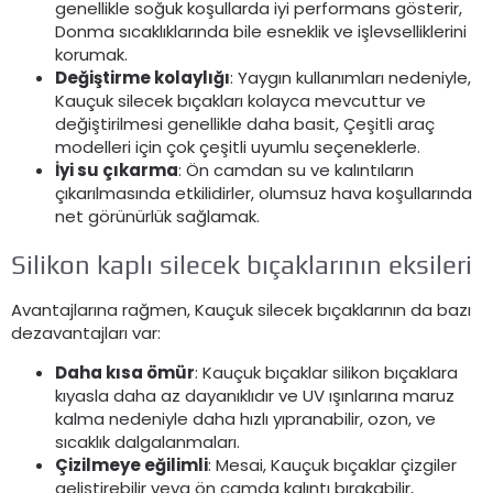
genellikle soğuk koşullarda iyi performans gösterir,
Donma sıcaklıklarında bile esneklik ve işlevselliklerini
korumak.
Değiştirme kolaylığı
: Yaygın kullanımları nedeniyle,
Kauçuk silecek bıçakları kolayca mevcuttur ve
değiştirilmesi genellikle daha basit, Çeşitli araç
modelleri için çok çeşitli uyumlu seçeneklerle.
İyi su çıkarma
: Ön camdan su ve kalıntıların
çıkarılmasında etkilidirler, olumsuz hava koşullarında
net görünürlük sağlamak.
Silikon kaplı silecek bıçaklarının eksileri
Avantajlarına rağmen, Kauçuk silecek bıçaklarının da bazı
dezavantajları var:
Daha kısa ömür
: Kauçuk bıçaklar silikon bıçaklara
kıyasla daha az dayanıklıdır ve UV ışınlarına maruz
kalma nedeniyle daha hızlı yıpranabilir, ozon, ve
sıcaklık dalgalanmaları.
Çizilmeye eğilimli
: Mesai, Kauçuk bıçaklar çizgiler
geliştirebilir veya ön camda kalıntı bırakabilir,