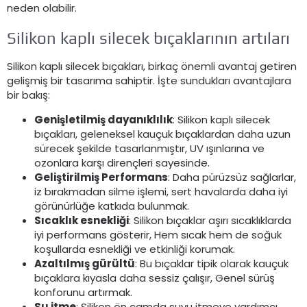
neden olabilir.
Silikon kaplı silecek bıçaklarının artıları
Silikon kaplı silecek bıçakları, birkaç önemli avantaj getiren
gelişmiş bir tasarıma sahiptir. İşte sundukları avantajlara
bir bakış:
Genişletilmiş dayanıklılık
: Silikon kaplı silecek
bıçakları, geleneksel kauçuk bıçaklardan daha uzun
sürecek şekilde tasarlanmıştır, UV ışınlarına ve
ozonlara karşı dirençleri sayesinde.
Geliştirilmiş Performans
: Daha pürüzsüz sağlarlar,
iz bırakmadan silme işlemi, sert havalarda daha iyi
görünürlüğe katkıda bulunmak.
Sıcaklık esnekliği
: Silikon bıçaklar aşırı sıcaklıklarda
iyi performans gösterir, Hem sıcak hem de soğuk
koşullarda esnekliği ve etkinliği korumak.
Azaltılmış gürültü
: Bu bıçaklar tipik olarak kauçuk
bıçaklara kıyasla daha sessiz çalışır, Genel sürüş
konforunu artırmak.
Su itme
: Silikon ön camda suyu itmeye yardımcı