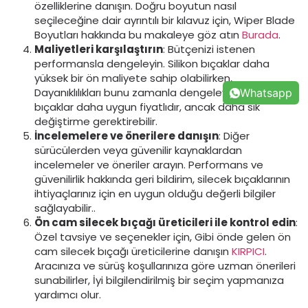
özelliklerine danışın. Doğru boyutun nasıl
seçileceğine dair ayrıntılı bir kılavuz için, Wiper Blade
Boyutları hakkında bu makaleye göz atın
Burada
.
Maliyetleri karşılaştırın
: Bütçenizi istenen
performansla dengeleyin. Silikon bıçaklar daha
yüksek bir ön maliyete sahip olabilirken,
Dayanıklılıkları bunu zamanla dengeleyebilir. Kauçuk
Whatsapp
bıçaklar daha uygun fiyatlıdır, ancak daha sık
değiştirme gerektirebilir.
İncelemelere ve önerilere danışın
: Diğer
sürücülerden veya güvenilir kaynaklardan
incelemeler ve öneriler arayın. Performans ve
güvenilirlik hakkında geri bildirim, silecek bıçaklarının
ihtiyaçlarınız için en uygun olduğu değerli bilgiler
sağlayabilir..
Ön cam silecek bıçağı üreticileri ile kontrol edin
:
Özel tavsiye ve seçenekler için, Gibi önde gelen ön
cam silecek bıçağı üreticilerine danışın
KIRPICI
.
Aracınıza ve sürüş koşullarınıza göre uzman önerileri
sunabilirler, İyi bilgilendirilmiş bir seçim yapmanıza
yardımcı olur.