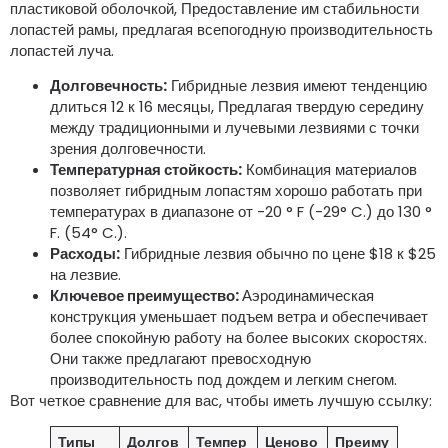
пластиковой оболочкой, Предоставление им стабильности
лопастей рамы, предлагая всепогодную производительность
лопастей луча.
Долговечность:
Гибридные лезвия имеют тенденцию
длиться 12 к 16 месяцы, Предлагая твердую середину
между традиционными и лучевыми лезвиями с точки
зрения долговечности.
Температурная стойкость:
Комбинация материалов
позволяет гибридным лопастям хорошо работать при
температурах в диапазоне от -20 ° F (-29° C.) до 130 °
F. (54° C.).
Расходы:
Гибридные лезвия обычно по цене $18 к $25
на лезвие.
Ключевое преимущество:
Аэродинамическая
конструкция уменьшает подъем ветра и обеспечивает
более спокойную работу на более высоких скоростях.
Они также предлагают превосходную
производительность под дождем и легким снегом.
Вот четкое сравнение для вас, чтобы иметь лучшую ссылку:
Типы
Долгов
Темпер
Ценово
Преиму