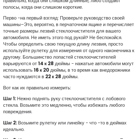
правильно, когда они слишком длинные, либо создают
полосы, когда они слишком короткие.
Перво -на первый взгляд: Проверьте руководство своей
машины–Это, вероятно, в перчаточном ящике и перечисляет
точные размеры лезвий стеклоочистителя для вашего
автомобиля. Не иметь этого под рукой? Не беспокойся.
Чтобы определить свою текущую длину лезвия, просто
используйте рулетку для измерения от одного наконечника к
другому. Большинство лопастей стеклоочистителей
варьируются от
14 к 28
дюймы - нажатые автомобили могут
использовать
16 к 20
дюймы, в то время как внедорожники
часто нуждаются в
22 к 28
дюймы.
Вот как их правильно измерить:
Шаг 1:
Нежно поднять руку стеклоочистителя с лобового
стекла. Возьмите это медленно, чтобы избежать любого
повреждения.
Шаг 2:
Возьмите рулетку или линейку - что -то в дюймах
идеально.