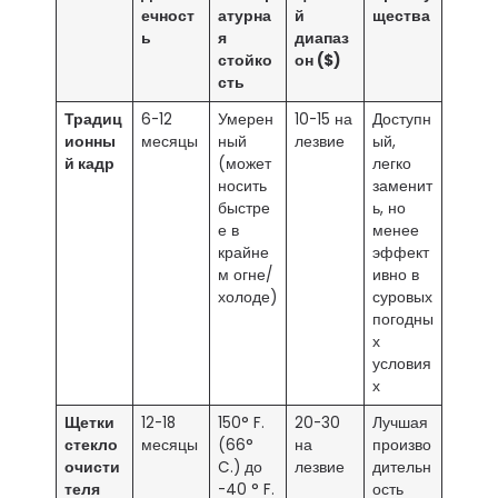
ечност
атурна
й
щества
ь
я
диапаз
стойко
он ($)
сть
Традиц
6-12
Умерен
10-15 на
Доступн
ионны
месяцы
ный
лезвие
ый,
й кадр
(может
легко
носить
заменит
быстре
ь, но
е в
менее
крайне
эффект
м огне/
ивно в
холоде)
суровых
погодны
х
условия
х
Щетки
12-18
150° F.
20-30
Лучшая
стекло
месяцы
(66°
на
произво
очисти
C.) до
лезвие
дительн
теля
-40 ° F.
ость