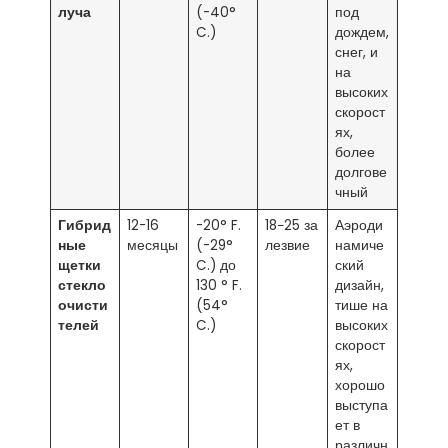
луча
(-40°
под
C.)
дождем,
снег, и
на
высоких
скорост
ях,
более
долгове
чный
Гибрид
12-16
-20° F.
18−25 за
Аэроди
ные
месяцы
(-29°
лезвие
намиче
щетки
C.) до
ский
стекло
130 ° F.
дизайн,
очисти
(54°
тише на
телей
C.)
высоких
скорост
ях,
хорошо
выступа
ет в
различн