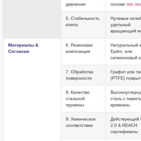
давления
основе
тип ле
5. Стабильность
Нулевые коле
клипа
удельный
вращающий м
Материалы &
6. Резиновая
Натуральный к
Согласие
композиция
Epdm, или
силиконовый к
7. Обработка
Графит или т
поверхности
(PTFE) покры
8. Качество
Высокоуглеро
стальной
сталь с памят
пружины
кривизны
9. Химическое
Действующий
соответствие
2.0 & REACH
сертификаты