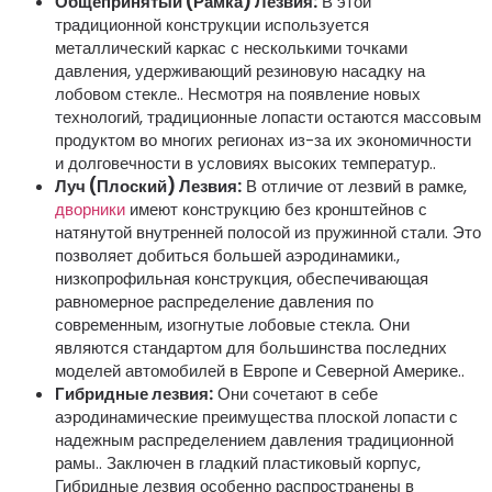
Общепринятый (Рамка) Лезвия:
В этой
традиционной конструкции используется
металлический каркас с несколькими точками
давления, удерживающий резиновую насадку на
лобовом стекле.. Несмотря на появление новых
технологий, традиционные лопасти остаются массовым
продуктом во многих регионах из-за их экономичности
и долговечности в условиях высоких температур..
Луч (Плоский) Лезвия:
В отличие от лезвий в рамке,
дворники
имеют конструкцию без кронштейнов с
натянутой внутренней полосой из пружинной стали. Это
позволяет добиться большей аэродинамики.,
низкопрофильная конструкция, обеспечивающая
равномерное распределение давления по
современным, изогнутые лобовые стекла. Они
являются стандартом для большинства последних
моделей автомобилей в Европе и Северной Америке..
Гибридные лезвия:
Они сочетают в себе
аэродинамические преимущества плоской лопасти с
надежным распределением давления традиционной
рамы.. Заключен в гладкий пластиковый корпус,
Гибридные лезвия особенно распространены в