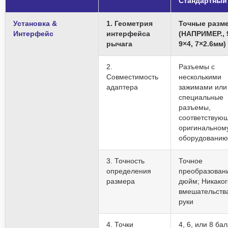
Стандартный
Установка &
1. Геометрия
Точные разм
Интерфейс
интерфейса
(НАПРИМЕР., 
рычага
9×4, 7×2.6мм)
2.
Разъемы с
Совместимость
несколькими
адаптера
зажимами или
специальные
разъемы,
соответствую
оригинальном
оборудованию
3. Точность
Точное
определения
преобразован
размера
дюйм; Никаког
вмешательств
руки
4. Точки
4, 6, или 8 ба