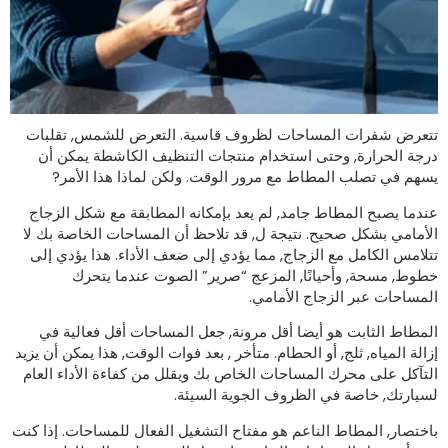
تعرض شفرات المساحات لظروف قاسية. التعرض للشمس, تقلبات
رجة الحرارة, وحتى استخدام منتجات التنظيف الكاشطة يمكن أن
سهم في تصلب المطاط مع مرور الوقت. ولكن لماذا هذا الأمر?
ندما يصبح المطاط جامد, لم يعد بإمكانه المطابقة مع شكل الزجاج
لأمامي بشكل صحيح. نتيجة ل, قد تلاحظ أن المساحات الخاصة بك لا
تلامس الكامل مع الزجاج, مما يؤدي إلى ضعف الأداء. هذا يؤدي إلى
طوط, مسحة, وأحيانًا, المزعج “صرير” الصوت عندما يتحرك
لمساحات عبر الزجاج الأمامي.
لمطاط الثابت هو أيضا أقل مرونة, جعل المساحات أقل فعالية في
زالة المياه, ثلج, أو الحطام. متأخر , بعد فوات الوقت, هذا يمكن أن يزيد
لتآكل على محرك المساحات الخاص بك ويقلل من كفاءة الأداء العام
سيارتك, خاصة في الظروف الجوية السيئة.
اختصار, المطاط الناعم هو مفتاح التشغيل الفعال للمساحات. إذا كنت