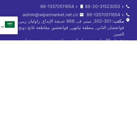
+ 86-13570511654
+ 86-20-31523053
admin@wipermarket.net.cn
+ 86-13570511654
مكتب:
301-302, مبنى ف, 968 حديقة الإبداع, زاوليان زيي, طريق
قوانغشان الثاني, منطقة تيانهي, قوانغتشو, مقاطعة غانج دونج,
الصين
مصنع:
رقم 10, طريق نيوجياو كينغ, منطقة دونغتشنغ, دونغقوان,
مقاطعة غانج دونج, الصين
منتجات
عن
شفرة المساحات الأمامية
تصنيع المعدات الأصلية & ODM
شفرة المساحات الخلفية
تصنيع
شفرة ممسحة الثلج
معلومات عنا
حافلة & شفرة ممسحة الشاحنة
مدونة
شفرة ممسحة تقليدية
اتصل بنا
شعاع ممسحة بليد
سياسة الخصوصية