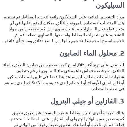
لسيليكون
واد التشحيم القائمة على السيليكون رائعة لتجديد المطاط. تم تصميم
ذه المنتجات لاستعادة المرونة والتألق. يمكنك العثور عليها في أي
تجر قطع غيار السيارات. ما عليك سوى رش كمية صغيرة من مواد
لتشحيم على شفرات المطاط وامسحها بالتساوي بقطعة قماش
اعمة. اسمح لمحمدة التشحيم بالجلوس لبضع دقائق ومسح أي فائض.
 الماء الصابون
للحصول على نهج أكثر DIY, امزج كمية صغيرة من صابون الطبق بالماء
لدافئ. نقع قطعة قماش ناعمة في ماء الصابون, ثم قم بتنظيف
فرات المطاط بلطف. لن يساعد هذا فقط في تليين المطاط ولكن
يضًا إزالة أي الأوساخ أو الحطام الذي قد يسبب الاحتكاك, الذي يساهم
ي تصلب المطاط.
ن أو جيلي البترول
ناك طريقة أخرى لتليين مطاط شفرة المسحة عن طريق تطبيق
مية صغيرة من الهلام البترولي أو الفازلين على المطاط. استخدم
طعة قماش ناعمة أو أصابعك لتطبيق طبقة رقيقة من الهلام, ثم