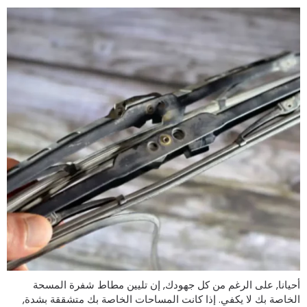
حيانا, على الرغم من كل جهودك, إن تليين مطاط شفرة المسحة
لخاصة بك لا يكفي. إذا كانت المساحات الخاصة بك متشققة بشدة,