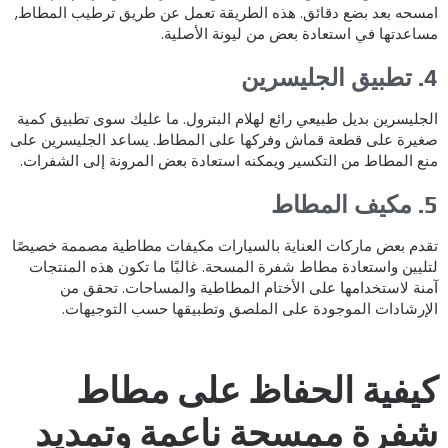
مسحه بعد بضع دقائق. هذه الطريقة تعمل عن طريق ترطيب المطاط,
ساعدتها في استعادة بعض من ليونة الأصلية.
ق الجليسرين
لجليسرين بديل طبيعي رائع لهلام البترول. ما عليك سوى تطبيق كمية
غيرة على قطعة قماش وفركها على المطاط. يساعد الجليسرين على
نع المطاط من التكسير ويمكنه استعادة بعض المرونة إلى الشفرات.
يف المطاط
قدم بعض ماركات العناية بالسيارات مكيفات مطاطية مصممة خصيصًا
تليين واستعادة مطاط شفرة المسحة. غالبًا ما تكون هذه المنتجات
منة لاستخدامها على الأختام المطاطية والمساحات. تحقق من
لإرشادات الموجودة على الملصق وتطبيقها حسب التوجيهات.
يفية الحفاظ على مطاط
فرة ممسحة ناعمة وتمديد