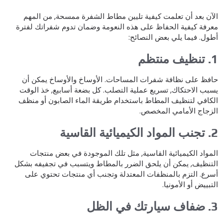
لآن بعد أن تعلمت كيفية تليين مطاط الشفرة ممسحة, من المهم
عرفة كيفية الحفاظ على هذه النعومة وضمان تدوم شفراتك لفترة
طول. فيما يلي بعض النصائح:
ظيف منتظم
افظ على نظافة شفرات المساحات. الأوساخ والأوساخ يمكن أن
سبب الاحتكاك, تسريع عملية التصلب. كل بضعة أسابيع, خذ الوقت
لكافي لتنظيف المطاط باستخدام طريقة الماء الصابون أو منظف
لزجاج الأمامي المخصص.
اد الكيميائية القاسية
لمواد الكيميائية القاسية, مثل تلك الموجودة في بعض منتجات
لتنظيف, يمكن أن يلحق الضرر بالمطاط ويتسبب في تجفيفه بشكل
سرع. التزم بالمنظفات المعتدلة وتجنب أي منتجات تحتوي على
لتبييض أو الأمونيا.
سيارتك في الظل