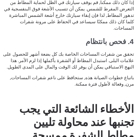
ذا كان ذلك ممكنا, قم بوقف سيارتك في الظل لحماية المطاط من
لتعرض المفرط للشمس. يمكن أن تتسبب الأشعة فوق البنفسجية في
دهور المطاط, لذا فإن إبقاء سيارتك خارج أشعة الشمس المباشرة
لما كان ذلك ممكنًا سيساعد في الحفاظ على مرونة شفرات
لمساحات.
ص بانتظام
حقق من شفرات المساحات الخاصة بك كل بضعة أشهر للحصول على
لامات البلى. استبدل المطاط أو الشفرة بأكملها إذا لزم الأمر. هذا
لنهج الاستباقي يمكن أن يوفر لك الوقت والمال على المدى الطويل.
اتباع خطوات الصيانة هذه, ستحافظ على ناعم شفرات المساحات,
رن, وفعالة لأطول فترة ممكنة.
لأخطاء الشائعة التي يجب
جنبها عند محاولة تليين
طاط الشفرة ممسحة