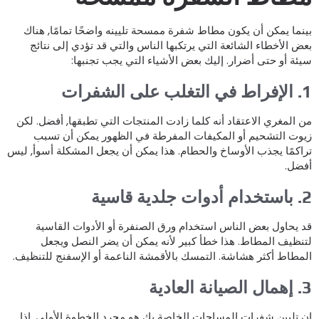
ينما يمكن أن يكون مطاط شفرة ممسحة تليينه واضحًا تمامًا, هناك
عض الأخطاء الشائعة التي يرتكبها الناس والتي قد تؤدي إلى نتائج
يئة أو حتى أضرار. إليك بعض الأشياء التي يجب تجنبها:
ي التغلب على الشفرات
ن المغري الاعتقاد أنه كلما زادت المنتجات التي تطبقها, أفضل. لكن
يوت التشحيم أو المكيفات المفرطة في الظهور يمكن أن تسبب
راكمًا يجذب الأوساخ والحطام. هذا يمكن أن يجعل المشكلة أسوأ, ليس
فضل.
 أدوات جلدية قاسية
د يحاول بعض الناس استخدام ورق الصنفرة أو الأدوات القاسية
تنظيف المطاط. هذا خطأ كبير لأنه يمكن أن يضر النصل ويجعل
لمطاط أكثر هشاشة. التمسك بالأقمشة الناعمة أو الإسفنج للتنظيف.
الصيانة العادية
ن تليين شفرات المساحات الخاصة بك هو مجرد الخطوة الأولى. إذا