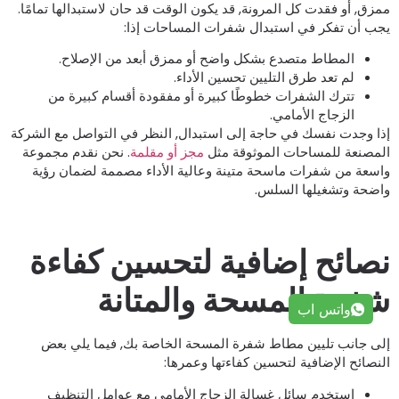
مزق, أو فقدت كل المرونة, قد يكون الوقت قد حان لاستبدالها تمامًا.
جب أن تفكر في استبدال شفرات المساحات إذا:
المطاط متصدع بشكل واضح أو ممزق أبعد من الإصلاح.
لم تعد طرق التليين تحسين الأداء.
تترك الشفرات خطوطًا كبيرة أو مفقودة أقسام كبيرة من
الزجاج الأمامي.
ذا وجدت نفسك في حاجة إلى استبدال, النظر في التواصل مع الشركة
لمصنعة للمساحات الموثوقة مثل
مجز أو مقلمة
. نحن نقدم مجموعة
اسعة من شفرات ماسحة متينة وعالية الأداء مصممة لضمان رؤية
اضحة وتشغيلها السلس.
صائح إضافية لتحسين كفاءة
فرة المسحة والمتانة
واتس اب
لى جانب تليين مطاط شفرة المسحة الخاصة بك, فيما يلي بعض
لنصائح الإضافية لتحسين كفاءتها وعمرها:
استخدم سائل غسالة الزجاج الأمامي مع عوامل التنظيف