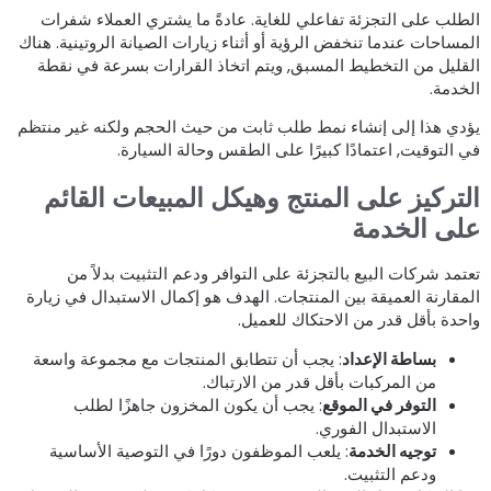
لطلب على التجزئة تفاعلي للغاية. عادةً ما يشتري العملاء شفرات
لمساحات عندما تنخفض الرؤية أو أثناء زيارات الصيانة الروتينية. هناك
لقليل من التخطيط المسبق, ويتم اتخاذ القرارات بسرعة في نقطة
لخدمة.
ؤدي هذا إلى إنشاء نمط طلب ثابت من حيث الحجم ولكنه غير منتظم
ي التوقيت, اعتمادًا كبيرًا على الطقس وحالة السيارة.
لتركيز على المنتج وهيكل المبيعات القائم
لى الخدمة
عتمد شركات البيع بالتجزئة على التوافر ودعم التثبيت بدلاً من
لمقارنة العميقة بين المنتجات. الهدف هو إكمال الاستبدال في زيارة
احدة بأقل قدر من الاحتكاك للعميل.
بساطة الإعداد
: يجب أن تتطابق المنتجات مع مجموعة واسعة
من المركبات بأقل قدر من الارتباك.
التوفر في الموقع
: يجب أن يكون المخزون جاهزًا لطلب
الاستبدال الفوري.
توجيه الخدمة
: يلعب الموظفون دورًا في التوصية الأساسية
ودعم التثبيت.