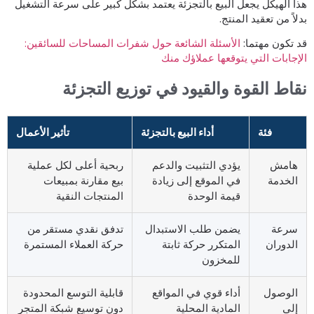
ذا الهيكل يجعل البيع بالتجزئة يعتمد بشكل كبير على سرعة التشغيل
دلاً من تعقيد المنتج.
د تكون مهتما:
الأسئلة الشائعة حول شفرات المساحات للسائقين:
لإجابات التي يتوقعها عملاؤك منك
قاط القوة والقيود في توزيع التجزئة
فئة
أداء البيع بالتجزئة
تأثير الأعمال
هامش
يؤدي التثبيت والدعم
ربحية أعلى لكل عملية
الخدمة
في الموقع إلى زيادة
بيع مقارنة بمبيعات
قيمة الوحدة
المنتجات النقية
سرعة
يضمن طلب الاستبدال
تدفق نقدي مستقر من
الدوران
المتكرر حركة ثابتة
حركة العملاء المستمرة
للمخزون
الوصول
أداء قوي في المواقع
قابلية التوسع المحدودة
إلى
المادية المحلية
دون توسيع شبكة المتجر