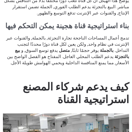
وضح هذا الهيكل أن كل قناة تلعب دورًا مختلفًا بدلاً من التنافس بشكل
باشر. البيع بالتجزئة يدعم الطلب الفوري, الجملة تضمن استقرار
لإنتاج, والقنوات عبر الإنترنت تدفع التوسع والظهور.
ناء استراتيجية قناة هجينة يمكن التحكم فيها
دمج أعمال المساحات الناجحة تجارة التجزئة, بالجملة, والقنوات عبر
لإنترنت في نظام واحد, ولكن يعين لكل قناة دورًا محددًا لتجنب
لتداخل.
بالجملة
يوفر حجمًا ثابتًا,
متصل
يدفع توسع السوق, و
بيع
التجزئة
يدعم الطلب المحلي العاجل. المفتاح هو الفصل الواضح بين
لأسعار, مما يمنع المنافسة الداخلية ويحمي الهوامش طويلة الأجل.
يف يدعم شركاء المصنع
ستراتيجية القناة