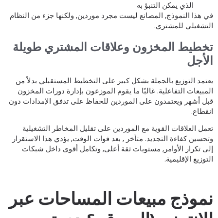
الذي يمكن التنبؤ به
ي هذا النموذج, المصانع ليست مجرد موردين, ولكنها جزء من النظام
لتشغيلي للمشتري.
خطيط المخزون وعلاقات المشتري طويلة
لأجل
عتمد التوزيع بالجملة بشكل كبير على التخطيط المستقبلي بدلاً من
لمبيعات التفاعلية. غالبًا ما يقوم الموزعون بإدارة دورات المخزون
بل أشهر ويعتمدون على الموردين للحفاظ على تدفق الإمدادات دون
نقطاع.
عمل العلاقات القوية مع الموردين على تقليل المخاطر التشغيلية
تحسين كفاءة التجديد. متأخر , بعد فوات الوقت, يؤدي هذا الاستقرار
لى تكرار الأوامر, مستويات ثقة أعلى, وتكامل أقوى داخل شبكات
لتوزيع الإقليمية.
موذج مبيعات المساحات عبر