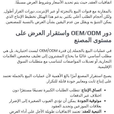
تفاقيات العقد, حيث يتم تحديد الأسعار وشروط العرض مسبقًا.
المقارنة مع قنوات البيع بالتجزئة أو عبر الإنترنت, دورات القرار أطول,
لكن أحجام الطلب أعلى بكثير. يدعم هذا الهيكل تخطيط الإنتاج الذي
مكن التنبؤ به ويقلل من عدم اليقين بشأن العرض بالنسبة للمصنعين.
دور OEM/ODM واستقرار العرض على
ستوى المصنع
في عمليات البيع بالجملة, إن قدرة OEM/ODM ليست اختيارية، بل هي
طلب أساسي. غالبًا ما يحتاج المشترون إلى تغليف مخصص, العلامات
لتجارية, أو تعديلات المواصفات لتتناسب مع متطلبات السوق
لإقليمية.
صبح استقرار المصنع أمرًا بالغ الأهمية لأن عمليات البيع بالجملة تعتمد
لى إنتاج ثابت ومعايير جودة قابلة للتكرار.
اتساق الإنتاج
: تتطلب الطلبات الكبيرة تصنيعًا مستقرًا دون
اختلاف عبر الدفعات
موثوقية الجودة
: يمكن أن تؤدي العيوب الصغيرة إلى الإضرار
بعلاقات الموزعين وتجديد العقود
التبعية للعقد
: تعتمد الاتفاقيات طويلة الأجل على أداء العرض