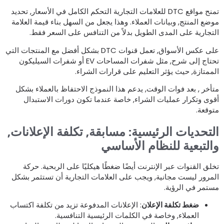
تمنح مواقع DTC للعلامات التجارية التحكم الكامل في الأسعار, تحديد
وضع المنتج, وبيانات العملاء. وهذا يجعل من السهل بناء قيمة العلامة
لتجارية على المدى الطويل بدلاً من التنافس على السعر فقط.
على عكس الأسواق, تعمل قنوات DTC بشكل أفضل مع المنتجات التي
تحتاج إلى شرح, مثل شفرات المساحات EV أو شفرات السيليكون
لممتازة, حيث يؤثر التعليم على قرارات الشراء.
تأخر , بعد فوات الوقت, يدعم هذا النموذج الاحتفاظ بالعملاء بشكل
قوى وتكرار عمليات الشراء, خاصة عندما تكون دورات الاستبدال
توقعة.
لتحديات الرئيسية: مسابقة, تكلفة الإعلانات,
التبعية للنظام الأساسي
خلق القنوات عبر الإنترنت أيضًا ضغطًا هيكليًا على الربحية. حركة
لمرور ليست مجانية, ويجب على العلامات التجارية أن تستثمر بشكل
ستمر في الرؤية.
ضغط تكلفة الإعلان
: الإعلانات المدفوعة تزيد من تكلفة اكتساب
العملاء, وخاصة في الكلمات الرئيسية التنافسية.