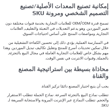
مكانية تصنيع المعدات الأصلية/تصنيع
لتصميم الشخصي ومرونة SKU
تسمح قدرة OEM/ODM للعلامات التجارية بخدمة قنوات مختلفة دون
غيير الموردين. وهو يدعم التعديلات في التعبئة والتغليف, العلامات
لتجارية, ومواصفات المنتج على أساس احتياجات السوق.
ي الممارسة العملية, يؤدي ذلك إلى تحسين الكفاءة التشغيلية من
لال تمكين تحديثات أسرع للمنتج وتقليل تكاليف تبديل الموردين. وهذا
هم بشكل خاص للعلامات التجارية العاملة في مجال البيع بالتجزئة,
الجملة, وقنوات الانترنت في نفس الوقت.
حاذاة بسيطة بين استراتيجية المصنع
القناة
جب أن يتبع اختيار المصنع دائمًا تركيز القناة.
تطلب نماذج البيع بالتجزئة السرعة. نماذج الجملة تتطلب الاستقرار
الحجم. تتطلب النماذج عبر الإنترنت المرونة والاستجابة السريعة لـ
SKU