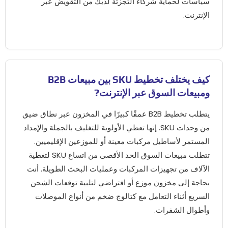
سياسات لحماية شركاء التجزئة لديك من التقويض عبر
الإنترنت.
كيف يختلف تخطيط SKU بين مبيعات B2B
ومبيعات السوق عبر الإنترنت?
يتطلب تخطيط B2B عمقًا كبيرًا في المخزون عبر نطاق ضيق
من وحدات SKU. إنها تعطي الأولوية للتغليف بالجملة والإمداد
المستمر لأساطيل مركبات معينة أو للموزعين الإقليميين.
تتطلب مبيعات السوق الحد الأقصى من اتساع SKU لتغطية
الآلاف من تجهيزات المركبات وعمليات البحث الطويلة. أنت
بحاجة إلى مخزون موزع أو افتراضي لتلبية توقعات الشحن
السريع أثناء التعامل مع كتالوج ضخم من أنواع الموصلات
وأطوال الشفرات.