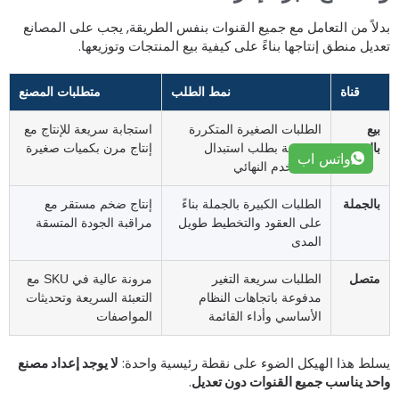
دلاً من التعامل مع جميع القنوات بنفس الطريقة, يجب على المصانع
عديل منطق إنتاجها بناءً على كيفية بيع المنتجات وتوزيعها.
قناة
نمط الطلب
متطلبات المصنع
بيع
الطلبات الصغيرة المتكررة
استجابة سريعة للإنتاج مع
بالتجزئة
مدفوعة بطلب استبدال
إنتاج مرن بكميات صغيرة
واتس اب
المستخدم النهائي
بالجملة
الطلبات الكبيرة بالجملة بناءً
إنتاج ضخم مستقر مع
على العقود والتخطيط طويل
مراقبة الجودة المتسقة
المدى
متصل
الطلبات سريعة التغير
مرونة عالية في SKU مع
مدفوعة باتجاهات النظام
التعبئة السريعة وتحديثات
الأساسي وأداء القائمة
المواصفات
سلط هذا الهيكل الضوء على نقطة رئيسية واحدة:
لا يوجد إعداد مصنع
احد يناسب جميع القنوات دون تعديل
.