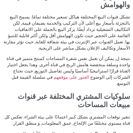
الهوامش
شكل قنوات البيع المختلفة هياكل تسعير مختلفة تمامًا. يسمح البيع
التجزئة بأسعار بيع أعلى لأن التركيب والخدمة يضيفان قيمة, لكن
لتكاليف التشغيلية تزداد أيضًا. يركز البيع بالجملة على الاتفاقيات
لقائمة على الحجم, حيث تكون الهوامش أقل ولكن أكثر قابلية للتنبؤ
ها. تعمل القنوات عبر الإنترنت في بيئة شفافة للغاية, حيث تؤثر مقارنة
لأسعار وتكاليف الإعلان بشكل مباشر على الربحية.
تيجة ل, يمكن أن تعمل نفس شفرة المساحات كمنتج متميز في قناة
احدة وسلعة منخفضة هامش الربح في قناة أخرى. وهذا يجعل اختيار
لقناة قرارًا استراتيجيًا أساسيًا وليس تفاصيل التوزيع, حيث تحتاج
لشركات إلى الوضوح
العثور على موقفهم
في سلسلة القيمة قبل
لتوسع.
لوكيات المشتري المختلفة عبر قنوات
بيعات المساحات
تغير توقعات المشتري بشكل كبير اعتمادًا على بيئة الشراء. تعكس كل
ناة مستوى مختلفًا من الإلحاح, عمق المعلومات, و منطق القرار.