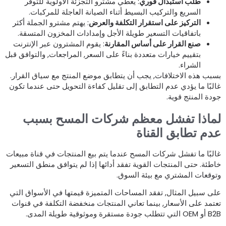
طلب استبدال فوري
: يعطي مشترو التجزئة الأولوية للتوفر
السريع والتركيب البسيط أثناء الصيانة العاجلة للمركبات.
التركيز على استقرار التكلفة والعرض
: يهتم مشترو الجملة أكثر
باتفاقيات التسعير طويلة الأجل وإمدادات المخزون المتسقة.
صنع القرار على أساس المقارنة
: يقوم المشترون عبر الإنترنت
بتقييم خيارات متعددة بناءً على السعر, المراجعات, والتوافق قبل
الشراء.
سبب هذه الاختلافات, يجب أن يتطابق موضع المنتج مع سياق القرار.
البًا ما يؤدي عدم التطابق إلى تقليل كفاءة التحويل حتى عندما تكون
ودة المنتج قوية.
ماذا تفشل معظم شركات المسح بسبب
دم تطابق القناة
البًا ما تفشل شركات المسح عندما يتم بيع المنتجات في قناة مبيعات
اطئة. حتى المنتجات القوية تفقد أدائها إذا لم يتوافق منطق التسعير
توقعات المشتري مع بيئة السوق.
لى سبيل المثال, تفقد المساحات المتميزة قيمتها في الأسواق التي
عتمد على الأسعار, بينما تعاني المنتجات منخفضة التكلفة في قنوات
التي تتطلب جودة مستقرة وموثوقية طويلة المدى.