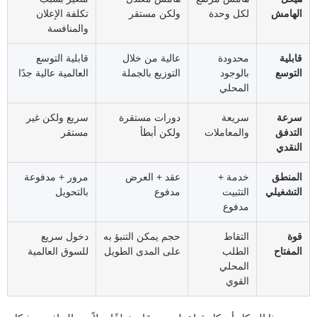
الهامش
لكل وحدة
ولكن مستقر
تكلفة الإعلان
والمنافسة
قابلية
محدودة
عالية من خلال
قابلية التوسع
التوسع
بالوجود
التوزيع بالجملة
العالمية عالية جدًا
المحلي
سرعة
سريعة
دورات مستقرة
سريع ولكن غير
التدفق
والمعاملات
ولكن أبطأ
مستقر
النقدي
المنطق
خدمة +
عقد + العرض
مرور + مدفوعة
التشغيلي
التثبيت
مدفوع
بالتحويل
مدفوع
قوة
التقاط
حجم يمكن التنبؤ به
دخول سريع
المفتاح
الطلب
على المدى الطويل
للسوق العالمية
المحلي
القوي