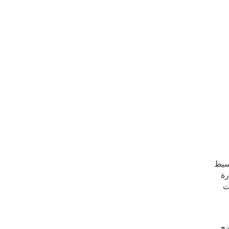
يثة 20% كهرباء أقل, تبسيط
رة
ت
ضح