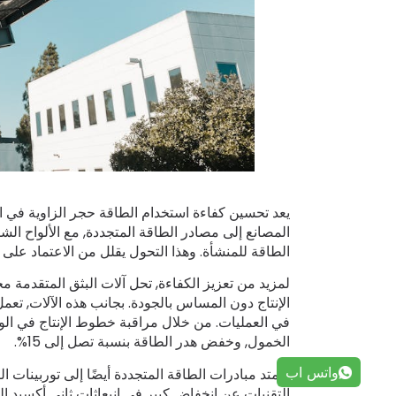
يعد تحسين كفاءة استخدام الطاقة حجر الزاوية في ا
الطاقة للمنشأة. وهذا التحول يقلل من الاعتماد على 
الإنتاج دون المساس بالجودة. بجانب هذه الآلات, تعم
في العمليات. من خلال مراقبة خطوط الإنتاج في الو
الخمول, وخفض هدر الطاقة بنسبة تصل إلى 15%.
واتس اب
وتمتد مبادرات الطاقة المتجددة أيضًا إلى توربينات ا
التقنيات عن انخفاض كبير في انبعاثات ثاني أكسيد ا