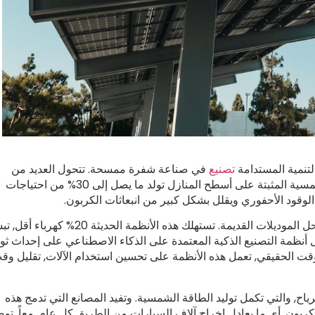
لتنمية المستدامة
تصنيع
في صناعة شفرة ممسحة. تتحول العديد من
المصانع إلى مصادر الطاقة المتجددة, مع الألواح الشمسية المثبتة على أسطح المنازل تولد ما يصل إلى 30% من احتياجات
الوقود الأحفوري ويقلل بشكل كبير من انبعاثات الكربون.
لمزيد من تعزيز الكفاءة, تحل آلات البثق المتقدمة محل الموديلات القديمة. تستهلك هذه الأنظمة الحد
ل أنظمة التصنيع الذكية المعتمدة على الذكاء الاصطناعي على إحداث ثو
قت الحقيقي, تعمل هذه الأنظمة على تحسين استخدام الآلات, تقليل وق
لرياح, والتي تكمل توليد الطاقة الشمسية. وتفيد المصانع التي تدمج هذه
لكربون, أي ما يعادل إخراج آلاف السيارات من الطريق كل عام. معاً, تو