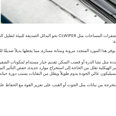
تبدأ الاستدامة باختيار المواد المدروسة. يتجه مصنعو شفرات المساحات مثل CLWIPER نحو البدائل الصديقة للبيئة لتق
ة:
 هذا المورد المتجدد مرونة ومتانة ممتازة, مما يجعلها بديلاً صديقًا للب
ددة مثل نشا الذرة أو قصب السكر, تقديم خيار مستدام لمكونات الشفر
ر الهيكلية تقلل من الحاجة إلى استخراج موارد جديدة, خفض التأثير البي
لسيليكون عالي الجودة يدوم طويلاً ويقلل من النفايات بسبب دورة حياته
تخرجة من نباتات مثل الجوت أو القنب على تعزيز القوة مع الحفاظ عل