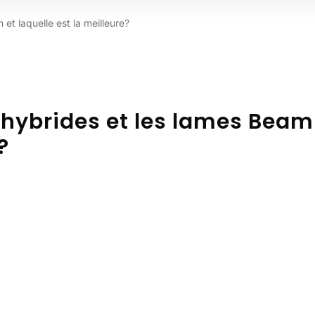
et laquelle est la meilleure?
s hybrides et les lames Beam
?