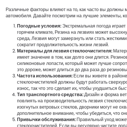
Различные факторы влияют на то, как часто вы должны 
автомобиля. Давайте посмотрим на лучшие элементы, ко
Погодные условия
:
Экстремальная погода играет 
горячем климате, Резина на лезвиях может высохнут
среда, Лезвия могут замерзнуть или стать жесткими
сократит продолжительность жизни лезвий.
Материалы для лезвия стеклоочистителя
:
Матери
имеет значение в том, как долго они длится. Резин
силиконовые лопасти, который может лучше сопрот
это дороже, может длиться до два раза до резиновы
Частота использования
:
Если вы живете в районе
стеклоочистителей должны будут работать сверхур
износ, так что это сделает их, чтобы ухудшиться быс
Тип транспортного средства
:
Дизайн и форма вет
повлиять на производительность лезвия стеклоочи
изогнутых ветровых стеклов, дворники могут не ох
дополнительное внимание, чтобы убедиться, что он
Привычки обслуживания
:
Правильный уход может
стеклоочистителей. Если вы регулярно чистите лопа