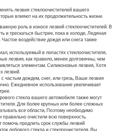
менять лезвия стеклоочистителей вашего
торые влияют на их продолжительность жизни.
важную роль в износе лезвий стеклоочистителей. В
ь и трескаться быстрее, пока в холоде, Ледяная
. Частое воздействие дождя или снега также
ал, используемый в лопастях стеклоочистителя,
овые лезвия, как правило, менее долговечны, чем
ивляться элементам. Силиконовые лезвия, Хотя
х лезвий.
 с частым дождем, снег, или грязь, Ваши лезвия
очно. Ежедневное использование увеличивает
трее.
рового стекла вашего автомобиля также могут
стителя. Для более крупных или более сложных
ватывать все области, Поэтому необходимо
и правильно очистили всю поверхность.
 помочь продлить срок службы лезвий
ток лобового стекла и стеклоочистителя, Вы