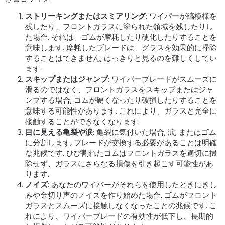
ストリーキングまたはスミアリング
: ワイパーが縞模様を
残したり、フロントガラスに塗られた領域を残したりし
た場合, それは、ゴムが摩耗したり硬化したりすることを
意味します. 摩耗したブレードは、グラスを効果的に掃除
することはできません, はっきりと見るのを難しくしてい
ます.
スキップまたはジャンプ
: ワイパーブレードがスムーズに
滑るのではなく、フロントガラスをスキップまたはジャ
ンプする場合, ゴムが硬くなったり破損したりすることを
意味する可能性があります. これにより、ガラスと完全に
接触することができなくなります.
目に見える亀裂や涙
: 亀裂に気付いた場合, 涙, またはゴム
に分割します, ブレードが交換する必要があることは明確
な兆候です. ひび割れたゴムはフロントガラスを適切に掃
除せず、ガラスにさらなる損傷を引き起こす可能性があ
ります.
ノイズ
: あなたのワイパーがそれらを使用したときにきし
みや金切り声のノイズを作り始めた場合, ゴムがフロント
ガラスとスムーズに接触しなくなったことの兆候です. こ
れにより、ワイパーブレードの有効性が低下し、長期的