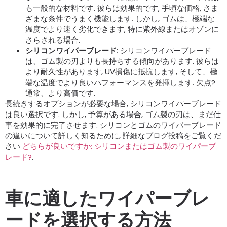
も一般的な材料です. 彼らは効果的です, 手頃な価格, さま
ざまな条件でうまく機能します. しかし, ゴムは、極端な
温度でより速く劣化できます, 特に紫外線またはオゾンに
さらされる場合.
シリコンワイパーブレード
: シリコンワイパーブレード
は、ゴム製の刃よりも長持ちする傾向があります. 彼らは
より耐久性があります, UV損傷に抵抗します, そして、極
端な温度でより良いパフォーマンスを発揮します. 欠点?
通常、より高価です.
長続きするオプションが必要な場合, シリコンワイパーブレード
は良い選択です. しかし, 予算がある場合, ゴム製の刃は、まだ仕
事を効果的に完了させます. シリコンとゴムのワイパーブレード
の違いについて詳しく知るために, 詳細なブログ投稿をご覧くだ
さい
どちらが良いですか: シリコンまたはゴム製のワイパーブ
レード?
.
車に適したワイパーブレ
ードを選択する方法