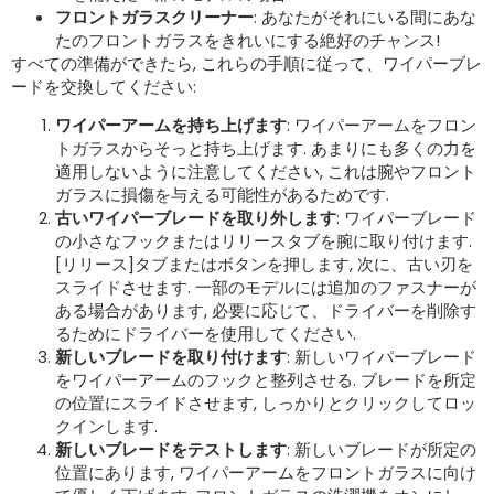
フロントガラスクリーナー
: あなたがそれにいる間にあな
たのフロントガラスをきれいにする絶好のチャンス!
すべての準備ができたら, これらの手順に従って、ワイパーブレ
ードを交換してください:
ワイパーアームを持ち上げます
: ワイパーアームをフロン
トガラスからそっと持ち上げます. あまりにも多くの力を
適用しないように注意してください, これは腕やフロント
ガラスに損傷を与える可能性があるためです.
古いワイパーブレードを取り外します
: ワイパーブレード
の小さなフックまたはリリースタブを腕に取り付けます.
[リリース]タブまたはボタンを押します, 次に、古い刃を
スライドさせます. 一部のモデルには追加のファスナーが
ある場合があります, 必要に応じて、ドライバーを削除す
るためにドライバーを使用してください.
新しいブレードを取り付けます
: 新しいワイパーブレード
をワイパーアームのフックと整列させる. ブレードを所定
の位置にスライドさせます, しっかりとクリックしてロッ
クインします.
新しいブレードをテストします
: 新しいブレードが所定の
位置にあります, ワイパーアームをフロントガラスに向け