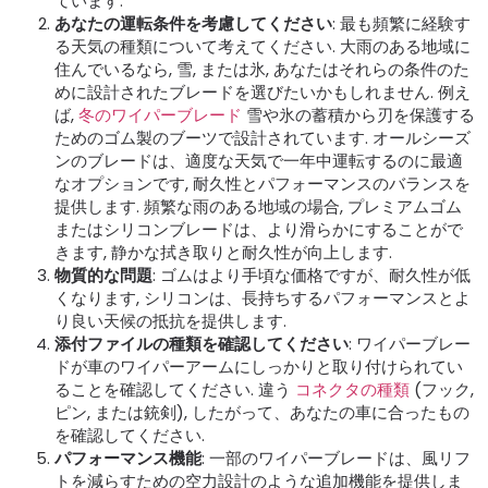
ています.
あなたの運転条件を考慮してください
: 最も頻繁に経験す
る天気の種類について考えてください. 大雨のある地域に
住んでいるなら, 雪, または氷, あなたはそれらの条件のた
めに設計されたブレードを選びたいかもしれません. 例え
ば,
冬のワイパーブレード
雪や氷の蓄積から刃を保護する
ためのゴム製のブーツで設計されています. オールシーズ
ンのブレードは、適度な天気で一年中運転するのに最適
なオプションです, 耐久性とパフォーマンスのバランスを
提供します. 頻繁な雨のある地域の場合, プレミアムゴム
またはシリコンブレードは、より滑らかにすることがで
きます, 静かな拭き取りと耐久性が向上します.
物質的な問題
: ゴムはより手頃な価格ですが、耐久性が低
くなります, シリコンは、長持ちするパフォーマンスとよ
り良い天候の抵抗を提供します.
添付ファイルの種類を確認してください
: ワイパーブレー
ドが車のワイパーアームにしっかりと取り付けられてい
ることを確認してください. 違う
コネクタの種類
(フック,
ピン, または銃剣), したがって、あなたの車に合ったもの
を確認してください.
パフォーマンス機能
: 一部のワイパーブレードは、風リフ
トを減らすための空力設計のような追加機能を提供しま