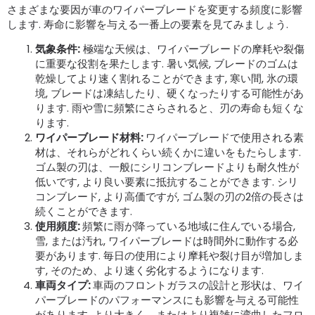
さまざまな要因が車のワイパーブレードを変更する頻度に影響
します. 寿命に影響を与える一番上の要素を見てみましょう.
気象条件
:
極端な天候は、ワイパーブレードの摩耗や裂傷
に重要な役割を果たします. 暑い気候, ブレードのゴムは
乾燥してより速く割れることができます, 寒い間, 氷の環
境, ブレードは凍結したり、硬くなったりする可能性があ
ります. 雨や雪に頻繁にさらされると、刃の寿命も短くな
ります.
ワイパーブレード材料
:
ワイパーブレードで使用される素
材は、それらがどれくらい続くかに違いをもたらします.
ゴム製の刃は、一般にシリコンブレードよりも耐久性が
低いです, より良い要素に抵抗することができます. シリ
コンブレード, より高価ですが, ゴム製の刃の2倍の長さは
続くことができます.
使用頻度
:
頻繁に雨が降っている地域に住んでいる場合,
雪, または汚れ, ワイパーブレードは時間外に動作する必
要があります. 毎日の使用により摩耗や裂け目が増加しま
す, そのため、より速く劣化するようになります.
車両タイプ
:
車両のフロントガラスの設計と形状は、ワイ
パーブレードのパフォーマンスにも影響を与える可能性
があります. より大きく、またはより複雑に湾曲したフロ