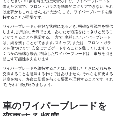
てください 70 豪雨時または大雪の中で、ワイパーブレードを
備えた大雪で、フロントガラスを効果的にクリアできない. それ
は悪夢かもしれません, 右? だからこそ、ワイパーブレードを維
持することが重要です.
ワイパーブレードが良好な状態にあるとき, 明確な可視性を提供
します, 挑戦的な天気でさえ、あなたが道路をはっきりと見るこ
とができることを保証する. 一方で, 摩耗したワイパーブレード
は、縞を残すことができます, スキップ, または、フロントガラ
スを傷つけます, 安全にナビゲートすることを難しくします. い
くつかの極端な場合, 故障したワイパーブレードは、事故を引き
起こす可能性さえあります.
ワイパーブレードを維持することは、破損したときにそれらを
交換することを意味するわけではありません. それらを変更する
頻度を知り、寿命に影響を与える要因を理解することです. それ
で, それに飛び込みましょう.
車のワイパーブレードを