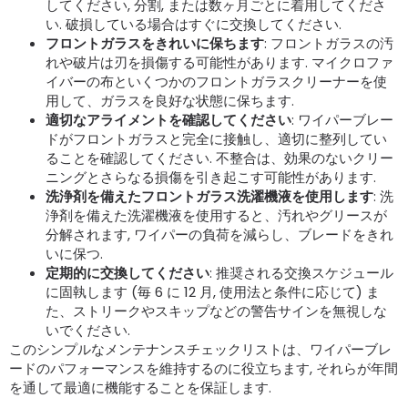
してください, 分割, または数ヶ月ごとに着用してくださ
い. 破損している場合はすぐに交換してください.
フロントガラスをきれいに保ちます
: フロントガラスの汚
れや破片は刃を損傷する可能性があります. マイクロファ
イバーの布といくつかのフロントガラスクリーナーを使
用して、ガラスを良好な状態に保ちます.
適切なアライメントを確認してください
: ワイパーブレー
ドがフロントガラスと完全に接触し、適切に整列してい
ることを確認してください. 不整合は、効果のないクリー
ニングとさらなる損傷を引き起こす可能性があります.
洗浄剤を備えたフロントガラス洗濯機液を使用します
: 洗
浄剤を備えた洗濯機液を使用すると、汚れやグリースが
分解されます, ワイパーの負荷を減らし、ブレードをきれ
いに保つ.
定期的に交換してください
: 推奨される交換スケジュール
に固執します (毎 6 に 12 月, 使用法と条件に応じて) ま
た、ストリークやスキップなどの警告サインを無視しな
いでください.
このシンプルなメンテナンスチェックリストは、ワイパーブレ
ードのパフォーマンスを維持するのに役立ちます, それらが年間
を通して最適に機能することを保証します.