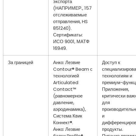
экспорта
(НАПРИМЕР., 157
отслеживаемые
отправления, HS
851240).
Сертификаты:
ИСО 9001, МАТФ
16949.
За границей
Анко: Лезвие
Доступ к
Contour® Beam с
специализиров
технологией
технологиям и
Articulated
премиум-функц
Contact™
Приложения,
(равномерное
критически важ
давление,
для
аэродинамика),
производительн
Система Квик
и
Коннект®.
дифференциро
Анко: Лезвие
продукты.
балки Profile®
Питание преми