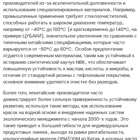
производителей из-за исключительной долговечности и
использования специализированных материалов.. Например,
промышленные применения требуют стеклоочистителей,
способных работать в широком диапазоне температур.,
например от -40°C до 100°C (и кратковременно до 140°C, на
примере ЦУБАКИ), значительное увеличение по сравнению с
типичными китайскими спецификациями, которые часто
варьируются от -60°C до 60°C.. Особое предпочтение
отдается современным материалам, таким как устойчивый к
истиранию синтетический каучук NBR., что обеспечивает
повышенную устойчивость к маслам, кислоты, и микробы, в
отличие от стандартной резины с тефлоновым покрытием,
основное внимание уделяется очистке без разводов..
Более того, некитайские производители часто
демонстрируют более сильную приверженность устойчивому
развитию, используя такие методы, как использование
красок на водной основе и внедрение надежных систем
экологического менеджмента с начала 2000-х годов.. Это
также приводит к большей гибкости для индивидуальных
продуктовых линеек., выходя за рамки рентабельности,
крупносерийные модели OEM/ODM из Китая, в которых часто