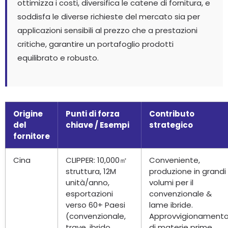
ottimizza i costi, diversifica le catene di fornitura, e
soddisfa le diverse richieste del mercato sia per
applicazioni sensibili al prezzo che a prestazioni
critiche, garantire un portafoglio prodotti
equilibrato e robusto.
Origine
Punti di forza
Contributo
del
chiave / Esempi
strategico
fornitore
Cina
CLIPPER: 10,000㎡
Conveniente,
struttura, 12M
produzione in grandi
unità/anno,
volumi per il
esportazioni
convenzionale &
verso 60+ Paesi
lame ibride.
(convenzionale,
Approvvigionament
trave, ibrido,
di materie prime