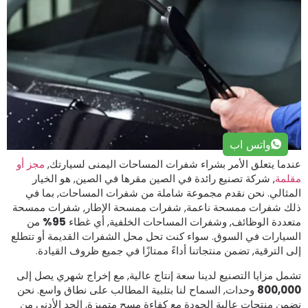
واتس اب
ندما يتعلق الأمر بشراء شفرات المساحات اليمنى لسيارتك,
مجز أو
قلمة
, شركة تصنيع رائدة في الصين مقرها في الصين, هو الخيار
لمثالي. نحن نقدم مجموعة شاملة من شفرات المساحات, بما في
لك شفرات ممسحة ناعمة, شفرات ممسحة الإطار, شفرات ممسحة
تعددة الوظائف, وشفرات المساحات الخلفية, أي غطاء
95%
من
لسيارات في السوق. سواء كنت تحل محل الشفرات القديمة أو تتطلع
لى الترقية, تضمن منتجاتنا أداءً ممتازًا في جميع ظروف القيادة.
شمل مزايا التصنيع لدينا سعة إنتاج عالية, مع إخراج شهري يصل إلى
800,00
وحدات, السماح لنا بتلبية المطالب على نطاق واسع. نحن
ضمن منتجات عالية الجودة مع كفاءة مسح متميزة, الحد الأدنى من