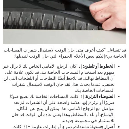
د تتساءل, "كيف أعرف متى حان الوقت لاستبدال شفرات المساحات
لخاصة بي?إليكم بعض الأعلام الحمراء التي حان الوقت لتبديلها:
الخطوط أو تلطيخ:
إذا كان الزجاج الأمامي الخاص بك لا يزال غير
مبهوم بعد استخدام المساحات الخاصة بك, قد تكون علامة على
أن المطاط تهالك. قد تلاحظ أيضًا اللطاخات أو اللطخات التي لن
تختفي. عندما يحدث هذا, لقد حان الوقت لاستبدال شفرات
المساحات الخاصة بك.
الضوضاء الثرثرة
: إذا كانت المساحات الخاصة بك تصنع صوتًا
صريرًا أو ثرثرة, إنها علامة واضحة على أن الشفرات لم تعد
تتواصل مع الزجاج الأمامي. هذا يمكن أن ينتج عن التآكل,
الأوساخ, أو تلف المطاط, وهذا يعني عادة أن الوقت قد حان
للاستثمار في مجموعة جديدة.
أضرار جسدية:
تشققات, دموع, أو إطارات عازمة - إذا كانت