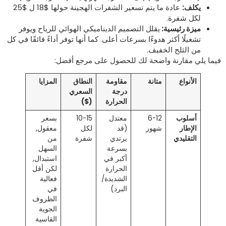
يكلف:
عادة ما يتم تسعير الشفرات الهجينة حولها $18 ل $25
لكل شفرة.
ميزة رئيسية:
يقلل التصميم الديناميكي الهوائي للرياح ويوفر
تشغيلًا أكثر هدوءًا بسرعات أعلى. كما أنها توفر أداءً فائقًا في كل
من الثلج الخفيف.
يما يلي مقارنة واضحة لك للحصول على مرجع أفضل:
الأنواع
متانة
مقاومة
النطاق
المزايا
درجة
السعري
الحرارة
($)
أسلوب
6-12
معتدل
10-15
بسعر
الإطار
شهور
(قد
لكل
معقول,
التقليدي
يرتدي
شفرة
من
بسرعة
السهل
أكبر في
استبدال,
الحرارة
لكن أقل
الشديدة/
فعالية
البرد)
في
الظروف
الجوية
القاسية