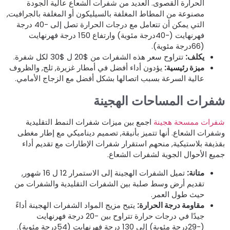
الحرارة القصوى. العديد من شفرات الشعاع عالية الجودة
مصنوعة من المطاط المغلفة بالسيليكون أو المغلفة بالجرافيت,
التي يمكن أن تتعامل مع درجات الحرارة تصل إلى -40 درجة
فهرنهايت (-40درجة مئوية) وارتفاع 150 درجة فهرنهايت
(66درجة مئوية).
يكلف:
تتراوح سعر هذه الشفرات من $20 ل $30 لكل شفرة.
ميزة رئيسية:
يؤدون أداء أفضل في أمطار غزيرة, ثلج, والظروف
عالية السرعة بسبب اتصالها بشكل أفضل مع الزجاج الأمامي.
فرات المساحات الهجينة
فرات ممسحة هجينة
اجمع بين ميزات شفرات النمط التقليدية
شفرات الشعاع. أنها تتميز بأنيقة, تصميم ديناميكي مع إطار مغطى
قذيفة بلاستيكية, منحهم استقرار شفرات الإطارات مع تقديم أداء
ميع الأحوال الجوية لشفرات الشعاع.
متانة:
تميل الشفرات الهجينة إلى الاستمرار 12 ل 16 شهور,
تقديم أرض وسط صلبة بين الشفرات التقليدية والشفرات من
حيث طول العمر.
مقاومة درجة الحرارة:
يتيح مزيج المواد الشفرات الهجينة أداءً
جيدًا في درجات حرارة تتراوح بين -20 درجة فهرنهايت
(-29درجة مئوية) إلى 130 درجة فهرنهايت (54درجة مئوية).