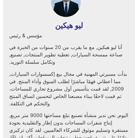
ليو هيكين
مؤسس & رئيس
أنا ليو هيكين, مع ما يقرب من 20 سنوات من الخبرة في
صناعة ممسحة السيارات, تغطية تطوير المنتجات, تصنيع,
وتكامل سلسلة التوريد.
بدأت مسيرتي المهنية في مجال بيع إكسسوارات السيارات,
مما أعطاني فهمًا مباشرًا لطلب السوق وأداء المنتج. في
2009, لقد قمت بتأسيس أول مشروع تجاري للمساحات،
ثم قمت لاحقًا ببناء مصنعنا الخاص لتحسين اتساق المنتج
والتحكم في التكلفة.
اليوم, نحن ندير منشأة تصنيع تبلغ مساحتها 9000 متر مربع,
إنتاج شفرات المساحات بدون إطار والتقليدية بجودة
مستقرة وتسليم موثوق للشركاء العالميين. لقد كان تركيزي
دائمًا على شيء واحد: جعل منتجات المساحات أكثر اتساقًا,