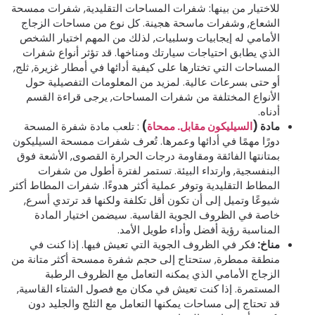
للاختيار من بينها: شفرات المساحات التقليدية, شفرات ممسحة
الشعاع, وشفرات ماسحة هجينة. كل نوع من مساحات الزجاج
الأمامي له إيجابيات وسلبيات, لذلك من المهم اختيار الشخص
الذي يطابق احتياجات سيارتك ومناخها. قد تؤثر أنواع شفرات
المساحات التي تختارها على كيفية أدائها في أمطار غزيرة, ثلج,
أو حتى بسرعات عالية. لمزيد من المعلومات التفصيلية حول
الأنواع المختلفة من شفرات المساحات, يرجى قراءة القسم
أدناه.
مادة (
السيليكون مقابل. ممحاة
)
: تلعب مادة شفرة المسحة
دورًا مهمًا في أدائها وعمرها. تُعرف شفرات ممسحة السيليكون
بمتانتها الفائقة ومقاومة درجات الحرارة القصوى, الأشعة فوق
البنفسجية, وارتداء البيئة. تستمر لفترة أطول من شفرات
المطاط التقليدية وتوفر عملية أكثر هدوءًا. شفرات المطاط أكثر
شيوعًا وتميل إلى أن تكون أقل تكلفة ولكنها قد ترتدي أسرع,
خاصة في الظروف الجوية القاسية. سيضمن اختيار المادة
المناسبة رؤية أفضل وأداء طويل الأمد.
مناخ:
فكر في الظروف الجوية التي تعيش فيها. إذا كنت في
منطقة ممطرة, ستحتاج إلى حجم شفرة ممسحة أكثر متانة من
الزجاج الأمامي الذي يمكنه التعامل مع الظروف الرطبة
المستمرة. إذا كنت تعيش في مكان مع فصول الشتاء القاسية,
قد تحتاج إلى مساحات يمكنها التعامل مع الثلج والجليد دون