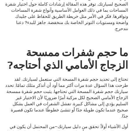
لصحيح لسيارتك. توفر هذه المقالة إرشادات كاملة حول اختيار شفرة
لمساحات بما في ذلك العوامل الأساسية وأنواع شفرة المساحات
توافرها. فكر في الأمر مثل خريطة الطريق للحفاظ على جليدك
اضحة ومستويات التوتر الخاصة بك منخفضة. جاهز للبدء? دعنا
تدحرج.
ا حجم شفرات ممسحة
لزجاج الأمامي الذي أحتاجه?
حتاج إلى تحديد حجم شفرة المسحة التي ستعمل لسيارتك. لقد
رحت هذا السؤال عدة مرات أكثر مما أود أن أتذكر مثلك تمامًا. تحدد
يارتك حجم شفرة المسحة التي تحتاجها. يثبت حجم شفرة ممسحة
لزجاج الأمامي الصحيح لكل مركبة أمرًا ضروريًا لأن الاختيار غير
لسليم يؤدي إلى مشاكل كبيرة. تفشل الشفرات في العمل بشكل
حيح عندما تكون طويلة جدًا أو تنشئ خطوطًا عندما تكون قصيرة
ًا.
ول الأشياء أولاً: تحقق من دليل سيارتك–من المحتمل أن يكون في