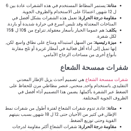
متانة:
يستمر المطاط المستخدم في هذه الشفرات عادة بين 6
ل 12 شهور, اعتمادًا على الاستخدام والظروف الجوية.
مقاومة درجة الحرارة:
تعمل هذه الشفرات بشكل أفضل في
المناخات المعتدلة وقد تلبس أسرع في حرارة شديدة أو باردة.
يكلف:
هم عموما الخيار بأسعار معقولة, تتراوح من $10 ل $15
لكل شفرة.
ميزة رئيسية:
من السهل استبداله ومتاح على نطاق واسع. لكن,
إنها تميل إلى أداء أقل فعالية في أمطار غزيرة أو ثلج مقارنة
بأنواع أخرى من مساحات الزجاج الأمامي.
فرات ممسحة الشعاع
فرات ممسحة الشعاع
هي تصميم أحدث يزيل الإطار المعدني
لتقليدي, باستخدام واحد, منحني, عنصر مطاطي مرن للحفاظ على
لضغط عبر الشفرة بأكملها. يضمن هذا التصميم أداء أفضل في
لظروف الجوية المختلفة.
متانة:
عادة, تدوم شفرات الشعاع لفترة أطول من شفرات نمط
الإطار, في كثير من الأحيان حتى 12 ل 18 شهور, بسبب بنيتهم
القوية وحتى توزيع الضغط.
مقاومة درجة الحرارة:
شفرات الشعاع أكثر مقاومة لدرجات