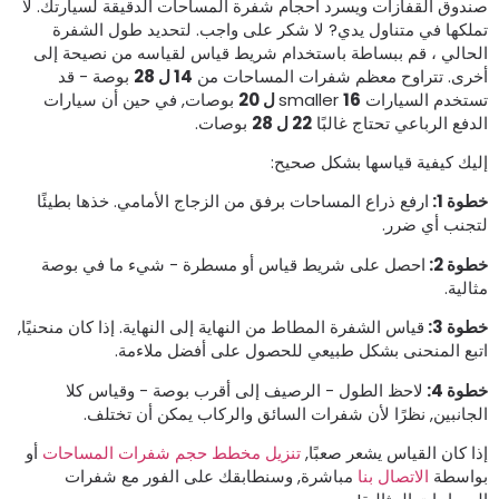
ندوق القفازات ويسرد أحجام شفرة المساحات الدقيقة لسيارتك. لا
ملكها في متناول يدي? لا شكر على واجب. لتحديد طول الشفرة
لحالي ، قم ببساطة باستخدام شريط قياس لقياسه من نصيحة إلى
خرى. تتراوح معظم شفرات المساحات من
14 ل 28
بوصة - قد
تخدم السيارات smaller
16 ل 20
بوصات, في حين أن سيارات
لدفع الرباعي تحتاج غالبًا
22 ل 28
بوصات.
ليك كيفية قياسها بشكل صحيح:
طوة 1:
ارفع ذراع المساحات برفق من الزجاج الأمامي. خذها بطيئًا
تجنب أي ضرر.
طوة 2:
احصل على شريط قياس أو مسطرة - شيء ما في بوصة
ثالية.
طوة 3:
قياس الشفرة المطاط من النهاية إلى النهاية. إذا كان منحنيًا,
تبع المنحنى بشكل طبيعي للحصول على أفضل ملاءمة.
طوة 4:
لاحظ الطول - الرصيف إلى أقرب بوصة - وقياس كلا
لجانبين, نظرًا لأن شفرات السائق والركاب يمكن أن تختلف.
ذا كان القياس يشعر صعبًا,
تنزيل مخطط حجم شفرات المساحات
أو
واسطة
الاتصال بنا
مباشرة, وسنطابقك على الفور مع شفرات