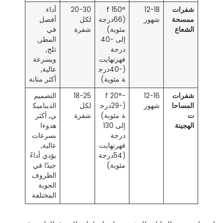
شفرات
12-18
150° f
20-30
أداء
ممسحة
شهور
(66درجة
لكل
أفضل
الشعاع
مئوية)
شفرة
في
إلى -40
المطر,
درجة
ثلج,
فهرنهايت
وبسرعة
(-40درج
عالية,
ة مئوية)
أكثر متانة
شفرات
12-16
-20° f
18-25
التصميم
المساحا
شهور
(-29درج
لكل
الديناميك
ت
ة مئوية)
شفرة
ي, أكثر
الهجينة
إلى 130
هدوءا
درجة
بسرعات
فهرنهايت
عالية,
(54درجة
يؤدي أداءً
مئوية)
جيدًا في
الظروف
الجوية
المختلفة