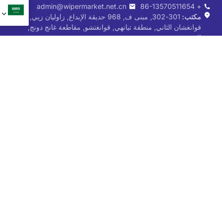
admin@wipermarket.net.cn
+ 86-13570511654
مكتب:
301-302, مبنى ف, 968 حديقة الإبداع, زاوليان زيي, طريق
قوانغشان الثاني, منطقة تيانهي, قوانغتشو, مقاطعة غانج دونج,
الصين
مصنع:
رقم 10, طريق نيوجياو كينغ, منطقة دونغتشنغ, دونغقوان,
مقاطعة غانج دونج, الصين
منتجات
عن
شفرة المساحات الأمامية
تصنيع المعدات الأصلية & ODM
شفرة المساحات الخلفية
تصنيع
شفرة ممسحة الثلج
معلومات عنا
حافلة & شفرة ممسحة الشاحنة
مدونة
شفرة ممسحة تقليدية
اتصل بنا
شعاع ممسحة بليد
سياسة الخصوصية
شفرة ممسحة هجينة