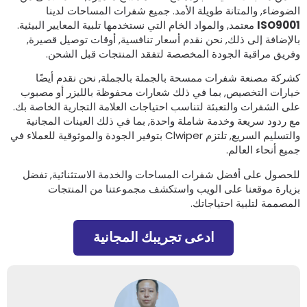
لضوضاء, والمتانة طويلة الأمد. جميع شفرات المساحات لدينا
ISO900
معتمد, والمواد الخام التي نستخدمها تلبية المعايير البيئية.
الإضافة إلى ذلك, نحن نقدم أسعار تنافسية, أوقات توصيل قصيرة,
فريق مراقبة الجودة المخصصة لتفقد المنتجات قبل الشحن.
شركة مصنعة شفرات ممسحة بالجملة بالجملة, نحن نقدم أيضًا
يارات التخصيص, بما في ذلك شعارات محفوظة بالليزر أو مصبوب
لى الشفرات والتعبئة لتناسب احتياجات العلامة التجارية الخاصة بك.
ع ردود سريعة وخدمة شاملة واحدة, بما في ذلك العينات المجانية
والتسليم السريع, تلتزم Clwiper بتوفير الجودة والموثوقية للعملاء في
ميع أنحاء العالم.
لحصول على أفضل شفرات المساحات والخدمة الاستثنائية, تفضل
زيارة موقعنا على الويب واستكشف مجموعتنا من المنتجات
لمصممة لتلبية احتياجاتك.
ادعى تجريبك المجانية