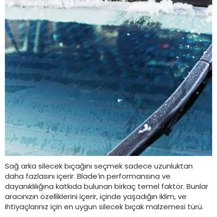
Sağ arka silecek bıçağını seçmek sadece uzunluktan
daha fazlasını içerir. Blade’in performansına ve
dayanıklılığına katkıda bulunan birkaç temel faktör. Bunlar
aracınızın özelliklerini içerir, içinde yaşadığın iklim, ve
ihtiyaçlarınız için en uygun silecek bıçak malzemesi türü.