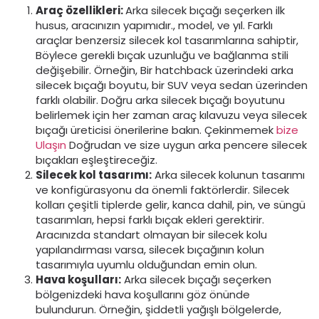
Araç özellikleri:
Arka silecek bıçağı seçerken ilk
husus, aracınızın yapımıdır., model, ve yıl. Farklı
araçlar benzersiz silecek kol tasarımlarına sahiptir,
Böylece gerekli bıçak uzunluğu ve bağlanma stili
değişebilir. Örneğin, Bir hatchback üzerindeki arka
silecek bıçağı boyutu, bir SUV veya sedan üzerinden
farklı olabilir. Doğru arka silecek bıçağı boyutunu
belirlemek için her zaman araç kılavuzu veya silecek
bıçağı üreticisi önerilerine bakın. Çekinmemek
bize
Ulaşın
Doğrudan ve size uygun arka pencere silecek
bıçakları eşleştireceğiz.
Silecek kol tasarımı:
Arka silecek kolunun tasarımı
ve konfigürasyonu da önemli faktörlerdir. Silecek
kolları çeşitli tiplerde gelir, kanca dahil, pin, ve süngü
tasarımları, hepsi farklı bıçak ekleri gerektirir.
Aracınızda standart olmayan bir silecek kolu
yapılandırması varsa, silecek bıçağının kolun
tasarımıyla uyumlu olduğundan emin olun.
Hava koşulları:
Arka silecek bıçağı seçerken
bölgenizdeki hava koşullarını göz önünde
bulundurun. Örneğin, şiddetli yağışlı bölgelerde,