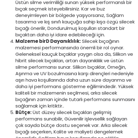
Üstün silme verimliliği sunan yüksek performanslı bir
bıçak seçmek isteyebilirsiniz. Kar ve buz
deneyimleyen bir bölgede yaşıyorsanız, Sağlam
tasarıma ve kış sınıfı kauçuğa sahip kışa özgü silecek
bıçağı önerilir, Dondurulmuş koşulları standart bir
bıçaktan daha iyi idare edebileceği için.
Malzeme bir
D Dayanıklılık:
Silecek bıçağının
malzemesi performansında önemli bir rol oynar.
Geleneksel kauçuk bıçaklar yaygın olsa da, Silikon ve
hibrit silecek bıçakları, artan dayanıklılık ve üstün
silme performansı sunar. Silikon bıçaklar, Örneğin,
Aşınma ve UV bozulmasına karşı dirençleri nedeniyle
aşırı hava koşullarında daha uzun süre dayanma ve
daha iyi performans gösterme eğilimindedir. Yüksek
kaliteli bir malzemenin seçilmesi, arka silecek
bıçağının zaman içinde tutarlı performans sunmasını
sağlamak için kritiktir..
Bütçe:
Üst düzey silecek bıçakları gelişmiş
performans sunabilir, Güvenilir işlevsellik sağlayan
çok sayıda bütçe dostu seçenek var. Arka silecek
bıçağı seçerken, Kalite ve maliyeti dengelemek