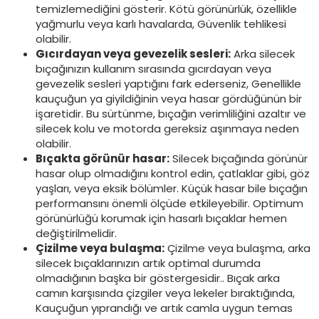
temizlemediğini gösterir. Kötü görünürlük, özellikle
yağmurlu veya karlı havalarda, Güvenlik tehlikesi
olabilir.
Gıcırdayan veya gevezelik sesleri:
Arka silecek
bıçağınızın kullanım sırasında gıcırdayan veya
gevezelik sesleri yaptığını fark ederseniz, Genellikle
kauçuğun ya giyildiğinin veya hasar gördüğünün bir
işaretidir. Bu sürtünme, bıçağın verimliliğini azaltır ve
silecek kolu ve motorda gereksiz aşınmaya neden
olabilir.
Bıçakta görünür hasar:
Silecek bıçağında görünür
hasar olup olmadığını kontrol edin, çatlaklar gibi, göz
yaşları, veya eksik bölümler. Küçük hasar bile bıçağın
performansını önemli ölçüde etkileyebilir. Optimum
görünürlüğü korumak için hasarlı bıçaklar hemen
değiştirilmelidir.
Çizilme veya bulaşma:
Çizilme veya bulaşma, arka
silecek bıçaklarınızın artık optimal durumda
olmadığının başka bir göstergesidir.. Bıçak arka
camın karşısında çizgiler veya lekeler bıraktığında,
Kauçuğun yıprandığı ve artık camla uygun temas